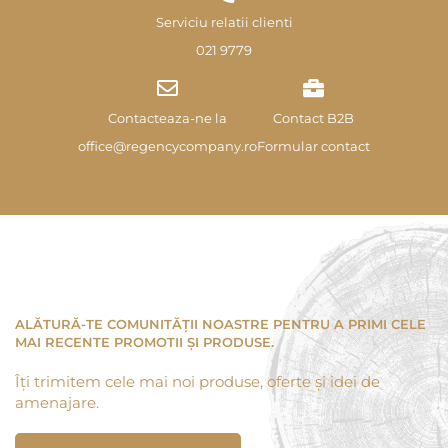
Serviciu relatii clienti
021 9779
Contacteaza-ne la
Contact B2B
office@regencycompany.ro
Formular contact
ALĂTURĂ-TE COMUNITĂȚII NOASTRE PENTRU A PRIMI CELE
MAI RECENTE PROMOTII ȘI PRODUSE.
Îți trimitem cele mai noi produse, oferte și idei de
amenajare.