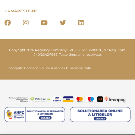
URMARESTE-NE
Copyright 2026 Regency Company SRL, CUI RO11680026, Nr. Reg. Com.
J40/2042/1999. Toate drepturile rezervate.
Incognito Concept.
Solutii si servicii IT personalizate.