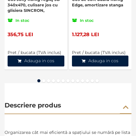
340x470, culisare jos cu
Edge, amortizare stanga
glisiera SINCRON,
extragere totala, corp de
In stoc
In stoc
400 mm, crom
356,75 LEI
1.127,28 LEI
Pret / bucata (TVA inclus)
Pret / bucata (TVA inclus)
Adauga in cos
Adauga in cos
Descriere produs
Organizarea cât mai eficientă a spațiului se numără pe lista