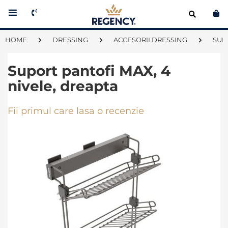
Co
HOME
DRESSING
ACCESORII DRESSING
SUP
Suport pantofi MAX, 4
nivele, dreapta
Fii primul care lasa o recenzie
Skip
to
the
end
of
the
images
gallery