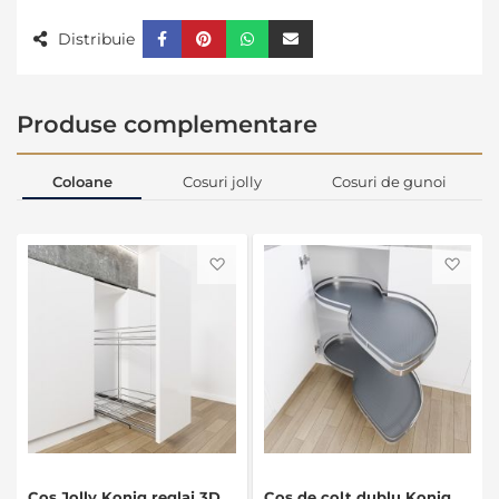
Distribuie
Produse complementare
Coloane
Cosuri jolly
Cosuri de gunoi
Favorite
Favo
Cos Jolly Konig reglaj 3D
Cos de colt dublu Konig