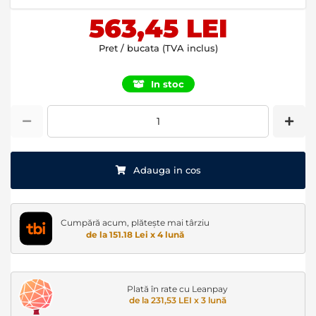
images
563,45 LEI
gallery
Pret / bucata (TVA inclus)
In stoc
Adauga in cos
Cumpără acum, plătește mai târziu
de la 151.18 Lei x 4 lună
Plată în rate cu Leanpay
de la 231,53 LEI x 3 lună