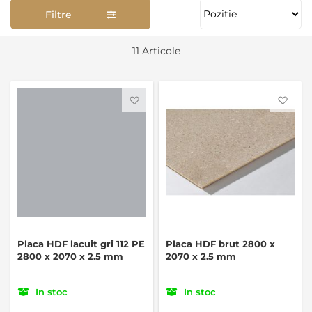
Filtre
Se
11
Articole
as
Favorite
Favo
Placa HDF lacuit gri 112 PE
Placa HDF brut 2800 x
2800 x 2070 x 2.5 mm
2070 x 2.5 mm
In stoc
In stoc