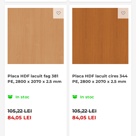
Favorite
Favo
Placa HDF lacuit fag 381
Placa HDF lacuit cires 344
PE, 2800 x 2070 x 2.5 mm
PE, 2800 x 2070 x 2.5 mm
In stoc
In stoc
105,22 LEI
105,22 LEI
84,05 LEI
84,05 LEI