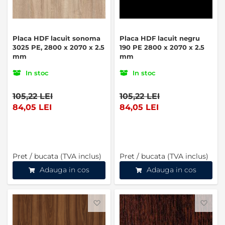
Placa HDF lacuit sonoma
Placa HDF lacuit negru
3025 PE, 2800 x 2070 x 2.5
190 PE 2800 x 2070 x 2.5
mm
mm
In stoc
In stoc
105,22 LEI
105,22 LEI
84,05 LEI
84,05 LEI
Pret / bucata (TVA inclus)
Pret / bucata (TVA inclus)
Adauga in cos
Adauga in cos
Favorite
Favo