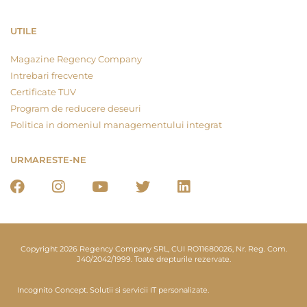
UTILE
Magazine Regency Company
Intrebari frecvente
Certificate TUV
Program de reducere deseuri
Politica in domeniul managementului integrat
URMARESTE-NE
Copyright 2026 Regency Company SRL, CUI RO11680026, Nr. Reg. Com.
J40/2042/1999. Toate drepturile rezervate.
Incognito Concept.
Solutii si servicii IT personalizate.