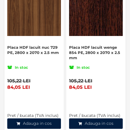
Placa HDF lacuit nuc 729
Placa HDF lacuit wenge
PE, 2800 x 2070 x 2.5 mm
854 PE, 2800 x 2070 x 2.5
mm
In stoc
In stoc
105,22 LEI
105,22 LEI
84,05 LEI
84,05 LEI
Pret / bucata (TVA inclus)
Pret / bucata (TVA inclus)
Adauga in cos
Adauga in cos