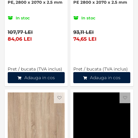
PE, 2800 x 2070 x 2.5 mm
PE 2800 x 2070 x 2.5 mm
In stoc
In stoc
107,77 LEI
93,11 LEI
84,06 LEI
74,65 LEI
Pret / bucata (TVA inclus)
Pret / bucata (TVA inclus)
Adauga in cos
Adauga in cos
Favorite
Favo