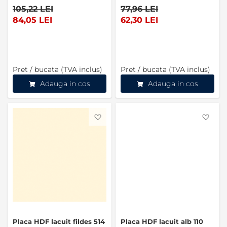
105,22 LEI
77,96 LEI
84,05 LEI
62,30 LEI
Pret / bucata (TVA inclus)
Pret / bucata (TVA inclus)
Adauga in cos
Adauga in cos
Favorite
Favo
Placa HDF lacuit fildes 514
Placa HDF lacuit alb 110