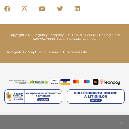
Copyright 2026 Regency Company SRL, CUI RO11680026, Nr. Reg. Com.
J40/2042/1999. Toate drepturile rezervate.
Incognito Concept.
Solutii si servicii IT personalizate.