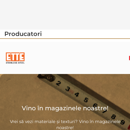
Producatori
Vino în magazinele noastre!
Vrei să vezi materiale și texturi? Vino în magazinele
noastre!