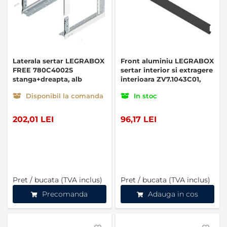
Laterala sertar LEGRABOX
Front aluminiu LEGRABOX
FREE 780C4002S
sertar interior si extragere
stanga+dreapta, alb
interioara ZV7.1043C01,
negru carbon
Disponibil la comanda
In stoc
202,01 LEI
96,17 LEI
Pret / bucata (TVA inclus)
Pret / bucata (TVA inclus)
Precomanda
Adauga in cos
Favorite
Favo