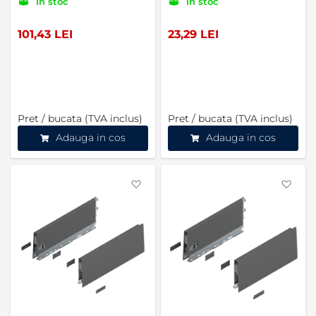
In stoc
In stoc
deschis (02368890)
101,43 LEI
23,29 LEI
Pret / bucata (TVA inclus)
Pret / bucata (TVA inclus)
Adauga in cos
Adauga in cos
Favorite
Favo