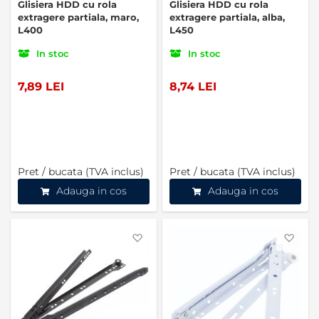
Glisiera HDD cu rola
Glisiera HDD cu rola
extragere partiala, maro,
extragere partiala, alba,
L400
L450
In stoc
In stoc
7,89 LEI
8,74 LEI
Pret / bucata (TVA inclus)
Pret / bucata (TVA inclus)
Adauga in cos
Adauga in cos
Favorite
Favo