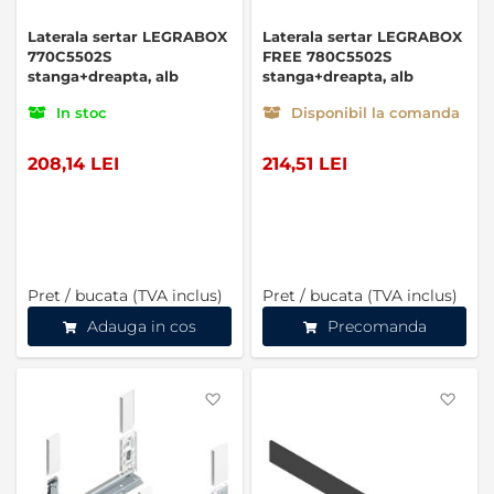
Laterala sertar LEGRABOX
Laterala sertar LEGRABOX
770C5502S
FREE 780C5502S
stanga+dreapta, alb
stanga+dreapta, alb
In stoc
Disponibil la comanda
208,14 LEI
214,51 LEI
Pret / bucata (TVA inclus)
Pret / bucata (TVA inclus)
Adauga in cos
Precomanda
Favorite
Favo