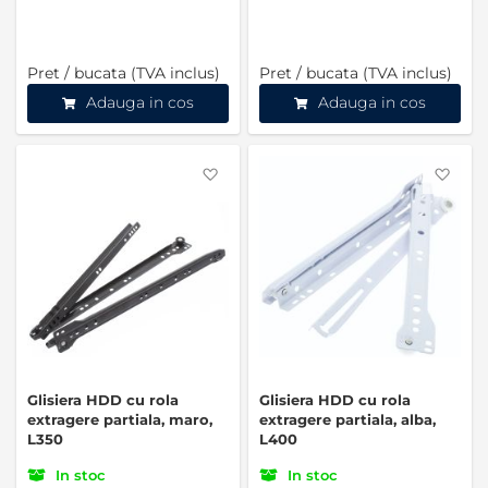
Pret / bucata (TVA inclus)
Pret / bucata (TVA inclus)
Adauga in cos
Adauga in cos
Favorite
Favo
Glisiera HDD cu rola
Glisiera HDD cu rola
extragere partiala, maro,
extragere partiala, alba,
L350
L400
In stoc
In stoc