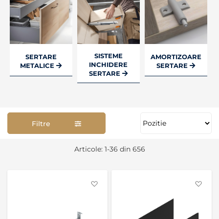
SISTEME
SERTARE
AMORTIZOARE
INCHIDERE
METALICE
SERTARE
SERTARE
Filtre
Se
Articole:
1
-
36
din
656
as
Favorite
Favo