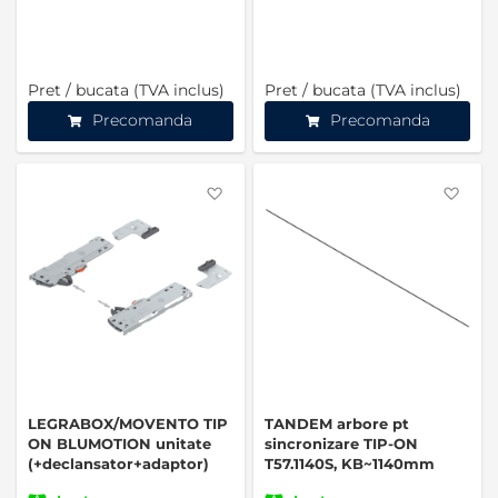
Pret / bucata (TVA inclus)
Pret / bucata (TVA inclus)
Precomanda
Precomanda
Favorite
Favo
LEGRABOX/MOVENTO TIP
TANDEM arbore pt
ON BLUMOTION unitate
sincronizare TIP-ON
(+declansator+adaptor)
T57.1140S, KB~1140mm
T60L7340 tip L1, stg+dr gri
(03987936)