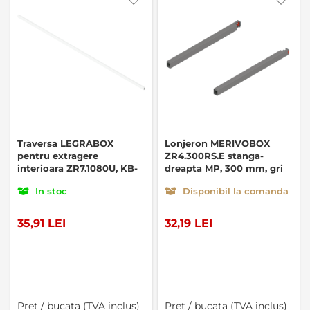
Traversa LEGRABOX
Lonjeron MERIVOBOX
pentru extragere
ZR4.300RS.E stanga-
interioara ZR7.1080U, KB-
dreapta MP, 300 mm, gri
1200mm, alb
indiu
In stoc
Disponibil la comanda
35,91 LEI
32,19 LEI
Pret / bucata (TVA inclus)
Pret / bucata (TVA inclus)