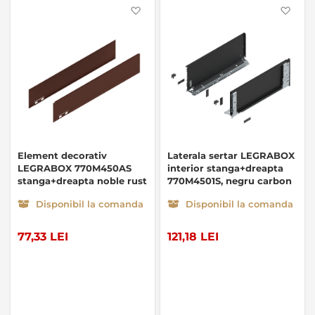
Favorite
Favo
Element decorativ
Laterala sertar LEGRABOX
LEGRABOX 770M450AS
interior stanga+dreapta
stanga+dreapta noble rust
770M4501S, negru carbon
(07893035)
(01393595)
Disponibil la comanda
Disponibil la comanda
77,33 LEI
121,18 LEI