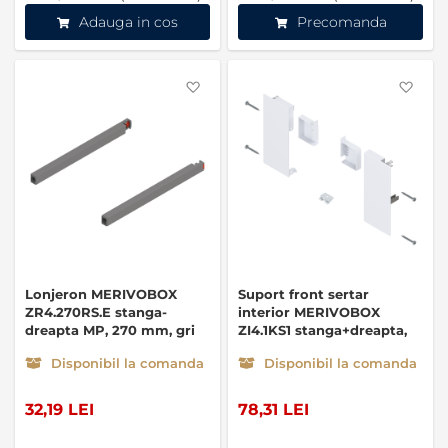
Adauga in cos
Precomanda
Favorite
Favo
Lonjeron MERIVOBOX
Suport front sertar
ZR4.270RS.E stanga-
interior MERIVOBOX
dreapta MP, 270 mm, gri
ZI4.1KS1 stanga+dreapta,
alb
Disponibil la comanda
Disponibil la comanda
32,19 LEI
78,31 LEI