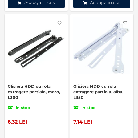
Adauga in cos
Adauga in cos
Favorite
Favo
Glisiera HDD cu rola
Glisiera HDD cu rola
extragere partiala, maro,
extragere partiala, alba,
L300
L350
In stoc
In stoc
6,32 LEI
7,14 LEI