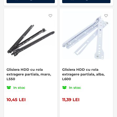
Favorite
Favo
Glisiera HDD cu rola
Glisiera HDD cu rola
extragere partiala, maro,
extragere partiala, alba,
L550
L600
In stoc
In stoc
10,45 LEI
11,39 LEI