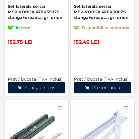
Set laterala sertar
Set laterala sertar
MERIVOBOX 470K3502S
MERIVOBOX 470K3002S
stanga+dreapta, gri orion
stanga+dreapta, gri orion
In stoc
Disponibil la comanda
152,75 LEI
152,46 LEI
Pret / bucata (TVA inclus)
Pret / bucata (TVA inclus)
Adauga in cos
Precomanda
Favorite
Favo