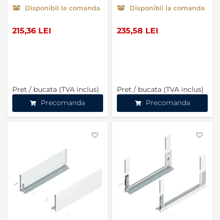
Disponibil la comanda
Disponibil la comanda
215,36 LEI
235,58 LEI
Pret / bucata (TVA inclus)
Pret / bucata (TVA inclus)
Precomanda
Precomanda
Favorite
Favo