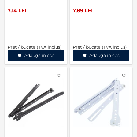
7,14 LEI
7,89 LEI
Pret / bucata (TVA inclus)
Pret / bucata (TVA inclus)
Adauga in cos
Adauga in cos
Favorite
Favo