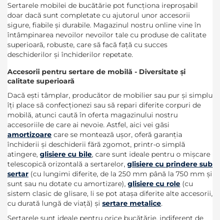
Sertarele mobilei de bucătărie pot funcționa ireproșabil
doar dacă sunt completate cu ajutorul unor accesorii
sigure, fiabile și durabile. Magazinul nostru online vine în
întâmpinarea nevoilor nevoilor tale cu produse de calitate
superioară, robuste, care să facă față cu succes
deschiderilor și închiderilor repetate.
Accesorii pentru sertare de mobilă - Diversitate și
calitate superioară
Dacă ești tâmplar, producător de mobilier sau pur și simplu
îți place să confecționezi sau să repari diferite corpuri de
mobilă, atunci caută în oferta magazinului nostru
accesoriile de care ai nevoie. Astfel, aici vei găsi
amortizoare
care se montează ușor, oferă garanția
închiderii și deschiderii fără zgomot, printr-o simplă
atingere,
glisiere cu bile
, care sunt ideale pentru o mișcare
telescopică orizontală a sertarelor,
glisiere cu prindere sub
sertar
(cu lungimi diferite, de la 250 mm până la 750 mm și
sunt sau nu dotate cu amortizare),
glisiere cu role
(cu
sistem clasic de glisare, li se pot atașa diferite alte accesorii,
cu durată lungă de viață) și
sertare metalice
.
Sertarele sunt ideale pentru orice bucătărie, indiferent de