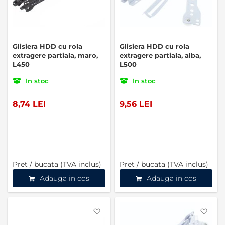
Glisiera HDD cu rola
Glisiera HDD cu rola
extragere partiala, maro,
extragere partiala, alba,
L450
L500
In stoc
In stoc
8,74 LEI
9,56 LEI
Pret / bucata (TVA inclus)
Pret / bucata (TVA inclus)
Adauga in cos
Adauga in cos
Favorite
Favo