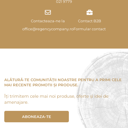
021 9779
Contacteaza-ne la
Contact B2B
office@regencycompany.ro
Formular contact
ALĂTURĂ-TE COMUNITĂȚII NOASTRE PENTRU A PRIMI CELE
MAI RECENTE PROMOTII ȘI PRODUSE.
Îți trimitem cele mai noi produse, oferte și idei de
amenajare.
ABONEAZA-TE