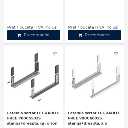
Pret / bucata (TVA inclus)
Pret / bucata (TVA inclus)
Precomanda
Precomanda
Favorite
Favo
Laterala sertar LEGRABOX
Laterala sertar LEGRABOX
FREE 780C5502S
FREE 780C6002S
stanga+dreapta, gri orion
stanga+dreapta, alb