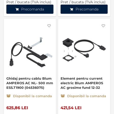
Pret / bucata (TVA inclus)
Pret / bucata (TVA inclus)
Precomanda
Precomanda
Favorite
Favo
Ghidaj pentru cablu Blum
Element pentru current
AMPEROS AC NL- 500 mm
electric Blum AMPEROS
ESS.T1900 (04536075)
AC grosime fund 12-32
mm ESS.B01FA.2
Disponibil la comanda
Disponibil la comanda
(03809138)
625,86 LEI
421,54 LEI