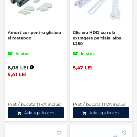
Amortizor pentru glisiera
Glisiera HDD cu rola
si metabox
extragere partiala, alba,
L250
In stoc
In stoc
6,08 LEI
5,47 LEI
5,41 LEI
Pret / bucata (TVA inclus)
Pret / bucata (TVA inclus)
Adauga in cos
Adauga in cos
Favorite
Favo