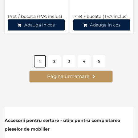
Pret / bucata (TVA inclus)
Pret / bucata (TVA inclus)
Adauga in cos
Adauga in cos
Pagina,module"
Produse pe pagina
Pagina,module"
Pagina,module"
Pagina,module"
Pagina,module"
1
2
3
4
5
Pagina urmatoare
Pagina,module"
Accesorii pentru sertare - utile pentru completarea
pieselor de mobilier