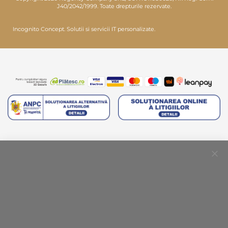
J40/2042/1999. Toate drepturile rezervate.
Incognito Concept.
Solutii si servicii IT personalizate.
Clo
Coo
Bar