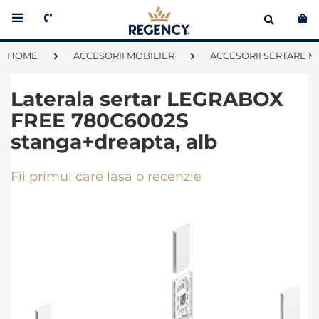
Co
HOME
ACCESORII MOBILIER
ACCESORII SERTARE M
Laterala sertar LEGRABOX
FREE 780C6002S
stanga+dreapta, alb
Fii primul care lasa o recenzie
Skip
to
the
end
of
the
images
gallery