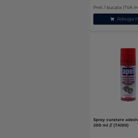
Pret / bucata (TVA in
Adauga i
Spray curatare adezi
200 ml // (TA100)