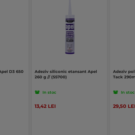
Apel D3 650
Adeziv siliconic etansant Apel
Adeziv pol
260 g // (SS700)
Tack 290ml
In stoc
In stoc
13,42 LEI
29,50 LE