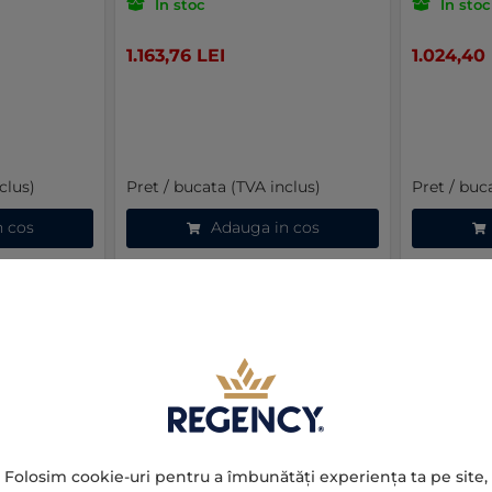
In stoc
In stoc
1.163,76 LEI
1.024,40
clus)
Pret / bucata (TVA inclus)
Pret / buc
n cos
Adauga in cos
Favorite
Favorite
Folosim cookie-uri pentru a îmbunătăți experiența ta pe site,