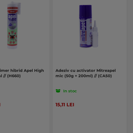
imer hibrid Apel High
Adeziv cu activator Mitreapel
 // (H660)
mic (50g + 200ml) // (CA50)
In stoc
I
15,11 LEI