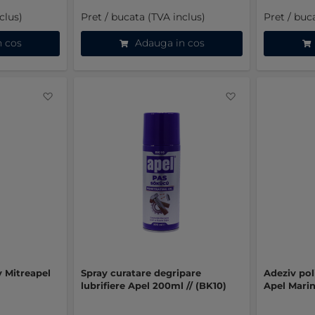
clus)
Pret / bucata (TVA inclus)
Pret / buc
n cos
Adauga in cos
Favorite
Favorite
v Mitreapel
Spray curatare degripare
Adeziv pol
lubrifiere Apel 200ml // (BK10)
Apel Mari