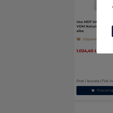
Usa MDF interior sta
VDM Natural 800 x 
alba
Disponibil la co
1.024,40 LEI
Pret / bucata (TVA in
Precoma