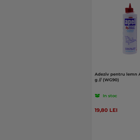
Adeziv pentru lemn 
g // (WG90)
In stoc
19,80 LEI