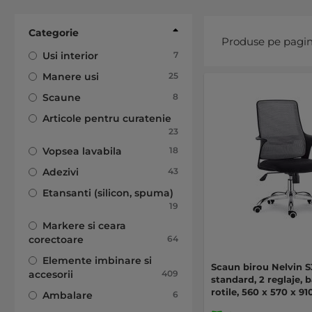
Categorie
Produse pe pagi
articole
Usi interior
7
articole
Manere usi
25
articole
Scaune
8
Articole pentru curatenie
articole
23
articole
Vopsea lavabila
18
articole
Adezivi
43
Etansanti (silicon, spuma)
articole
19
Markere si ceara
articole
corectoare
64
Elemente imbinare si
Scaun birou Nelvin S
articole
accesorii
409
standard, 2 reglaje, 
rotile, 560 x 570 x 
articole
Ambalare
6