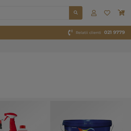
Co
Clos
Cook
Bar
021 9779
Relatii clienti