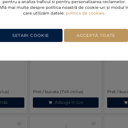
pentru a analiza traficul si pentru personalizarea reclamelor.
Află mai multe despre politica noastră de cookie-uri și modul î
care utilizăm datele:
politica de cookies.
nga baie
Usa celulara interior Aden F06
Usa celula
1980 mm,
800 x 2000 mm, gri
Clasic F30
SETARI COOKIE
ACCEPTĂ TOATE
manda
In stoc
Dispon
1.235,52 LEI
944,32 L
clus)
Pret / bucata (TVA inclus)
Pret / buc
nda
Adauga in cos
Favorite
Favorite