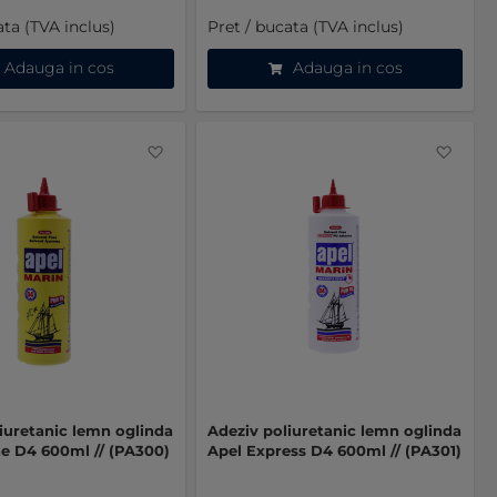
ata (TVA inclus)
Pret / bucata (TVA inclus)
Adauga in cos
Adauga in cos
Favorite
Favo
iuretanic lemn oglinda
Adeziv poliuretanic lemn oglinda
ne D4 600ml // (PA300)
Apel Express D4 600ml // (PA301)