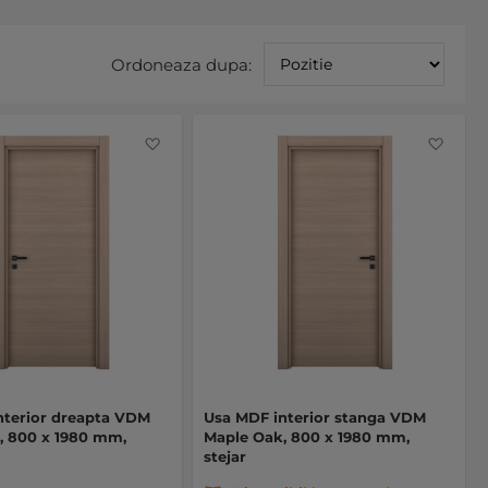
Sete
Ordoneaza dupa:
asce
Favorite
Favo
nterior dreapta VDM
Usa MDF interior stanga VDM
, 800 x 1980 mm,
Maple Oak, 800 x 1980 mm,
stejar