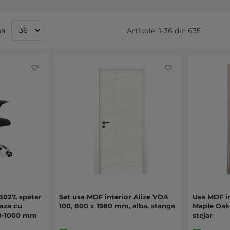
na
Articole:
1
-
36
din
635
Favorite
Favorite
3027, spatar
Set usa MDF interior Alize VDA
Usa MDF i
baza cu
100, 800 x 1980 mm, alba, stanga
Maple Oak
910-1000 mm
stejar