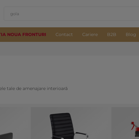
TIA NOUA FRONTURI
Contact
Cariere
B2B
Blog
ele tale de amenajare interioară