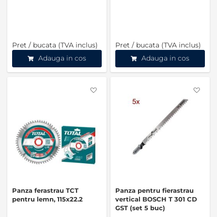
Pret / bucata (TVA inclus)
Pret / bucata (TVA inclus)
Adauga in cos
Adauga in cos
Favorite
Favo
Panza ferastrau TCT
Panza pentru fierastrau
pentru lemn, 115x22.2
vertical BOSCH T 301 CD
GST (set 5 buc)