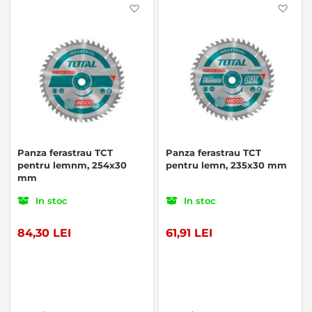
Favorite
Favo
Panza ferastrau TCT
Panza ferastrau TCT
pentru lemnm, 254x30
pentru lemn, 235x30 mm
mm
In stoc
In stoc
84,30 LEI
61,91 LEI