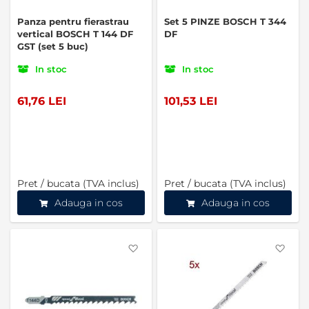
Panza pentru fierastrau
Set 5 PINZE BOSCH T 344
vertical BOSCH T 144 DF
DF
GST (set 5 buc)
In stoc
In stoc
61,76 LEI
101,53 LEI
Pret / bucata (TVA inclus)
Pret / bucata (TVA inclus)
Adauga in cos
Adauga in cos
Favorite
Favo