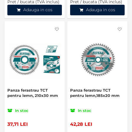
Pret / bucata (TVA inclus)
Pret / bucata (TVA inclus)
Adauga in cos
Adauga in cos
Favorite
Favo
Panza ferastrau TCT
Panza ferastrau TCT
pentru lemn, 210x30 mm
pentru lemn,185x20 mm
In stoc
In stoc
37,71 LEI
42,28 LEI