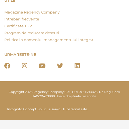
UTILE
Magazine Regency Company
Intrebari frecvente
Certificate TUV
Program de reducere deseuri
Politica in domeniul managementului integrat
URMARESTE-NE
Copyright 2026 Regency Company SRL, CUI RO11680026, Nr. Reg. Com.
J40/2042/1999. Toate drepturile rezervate.
Incognito Concept.
Solutii si servicii IT personalizate.