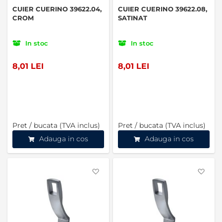
CUIER CUERINO 39622.04,
CUIER CUERINO 39622.08,
CROM
SATINAT
In stoc
In stoc
8,01 LEI
8,01 LEI
Pret / bucata (TVA inclus)
Pret / bucata (TVA inclus)
Adauga in cos
Adauga in cos
Favorite
Favo