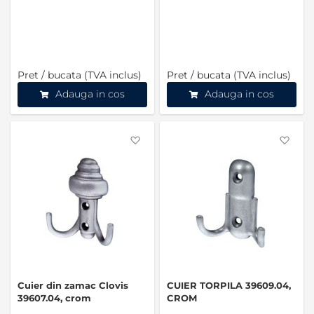
Pret / bucata (TVA inclus)
Pret / bucata (TVA inclus)
Adauga in cos
Adauga in cos
Favorite
Favo
Cuier din zamac Clovis
CUIER TORPILA 39609.04,
39607.04, crom
CROM