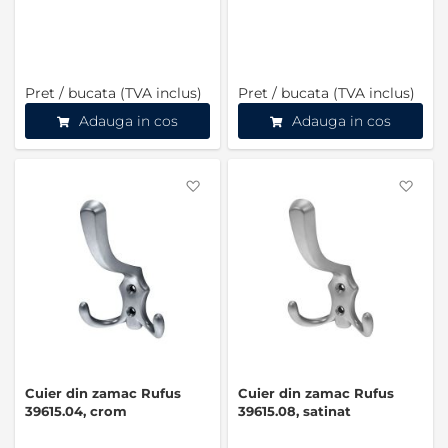
Pret / bucata (TVA inclus)
Pret / bucata (TVA inclus)
Adauga in cos
Adauga in cos
Favorite
Favo
Cuier din zamac Rufus
Cuier din zamac Rufus
39615.04, crom
39615.08, satinat