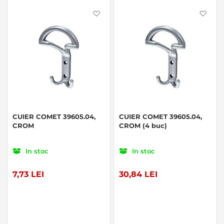
Favorite
Favo
CUIER COMET 39605.04,
CUIER COMET 39605.04,
CROM
CROM (4 buc)
In stoc
In stoc
7,73 LEI
30,84 LEI