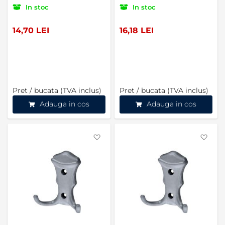
In stoc
In stoc
14,70 LEI
16,18 LEI
Pret / bucata (TVA inclus)
Pret / bucata (TVA inclus)
Adauga in cos
Adauga in cos
Favorite
Favo