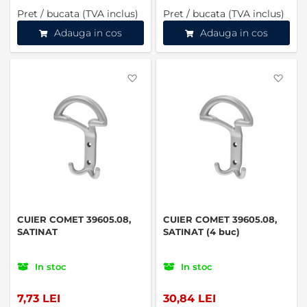
Pret / bucata (TVA inclus)
Pret / bucata (TVA inclus)
Adauga in cos
Adauga in cos
Favorite
Favo
CUIER COMET 39605.08,
CUIER COMET 39605.08,
SATINAT
SATINAT (4 buc)
In stoc
In stoc
7,73 LEI
30,84 LEI