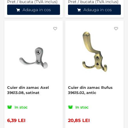
Pret / bucata (TVA inclus)
Pret / bucata (TVA inclus)
Adauga in cos
Adauga in cos
Favorite
Favo
Cuier din zamac Axel
Cuier din zamac Rufus
39613.08, satinat
39615.02, antic
In stoc
In stoc
6,39 LEI
20,85 LEI