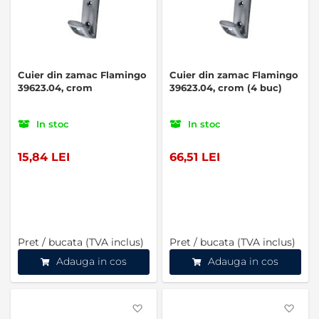
Cuier din zamac Flamingo
Cuier din zamac Flamingo
39623.04, crom
39623.04, crom (4 buc)
In stoc
In stoc
15,84 LEI
66,51 LEI
Pret / bucata (TVA inclus)
Pret / bucata (TVA inclus)
Adauga in cos
Adauga in cos
Favorite
Favo