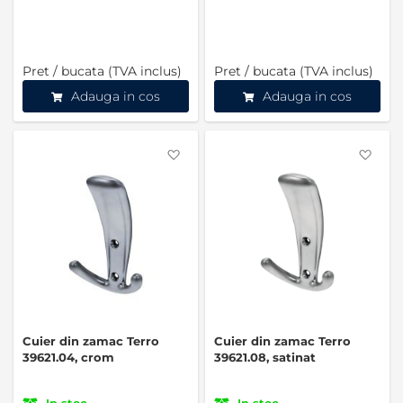
Pret / bucata (TVA inclus)
Pret / bucata (TVA inclus)
Adauga in cos
Adauga in cos
Favorite
Favo
Cuier din zamac Terro
Cuier din zamac Terro
39621.04, crom
39621.08, satinat
In stoc
In stoc