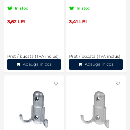
In stoc
In stoc
3,62 LEI
3,41 LEI
Pret / bucata (TVA inclus)
Pret / bucata (TVA inclus)
Adauga in cos
Adauga in cos
Favorite
Favo