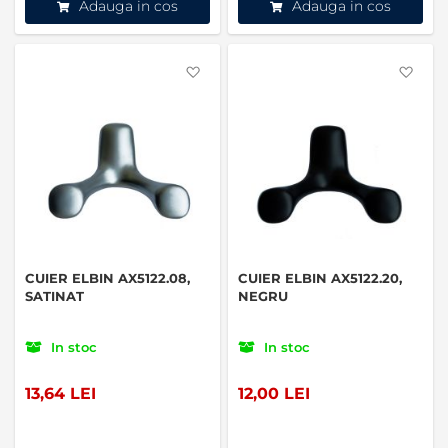
Adauga in cos
Adauga in cos
Favorite
Favo
CUIER ELBIN AX5122.08,
CUIER ELBIN AX5122.20,
SATINAT
NEGRU
In stoc
In stoc
13,64 LEI
12,00 LEI