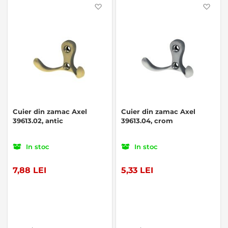
Favorite
Favo
Cuier din zamac Axel
Cuier din zamac Axel
39613.02, antic
39613.04, crom
In stoc
In stoc
7,88 LEI
5,33 LEI