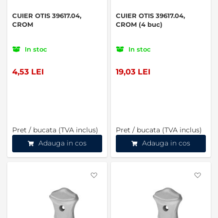
CUIER OTIS 39617.04,
CUIER OTIS 39617.04,
CROM
CROM (4 buc)
In stoc
In stoc
4,53 LEI
19,03 LEI
Pret / bucata (TVA inclus)
Pret / bucata (TVA inclus)
Adauga in cos
Adauga in cos
Favorite
Favo