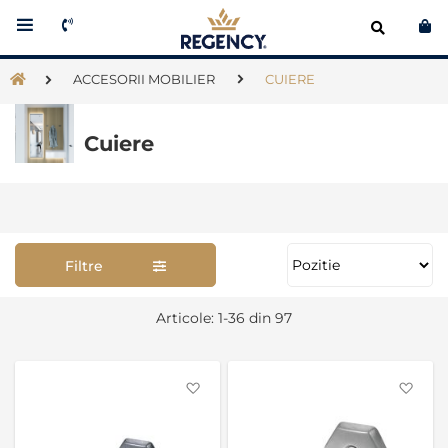
Co
ACCESORII MOBILIER
CUIERE
Cuiere
Filtre
Se
Articole:
1
-
36
din
97
as
Favorite
Favo