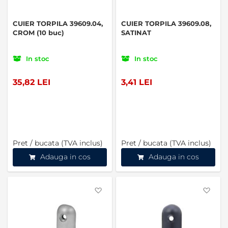
CUIER TORPILA 39609.04,
CUIER TORPILA 39609.08,
CROM (10 buc)
SATINAT
In stoc
In stoc
35,82 LEI
3,41 LEI
Pret / bucata (TVA inclus)
Pret / bucata (TVA inclus)
Adauga in cos
Adauga in cos
Favorite
Favo