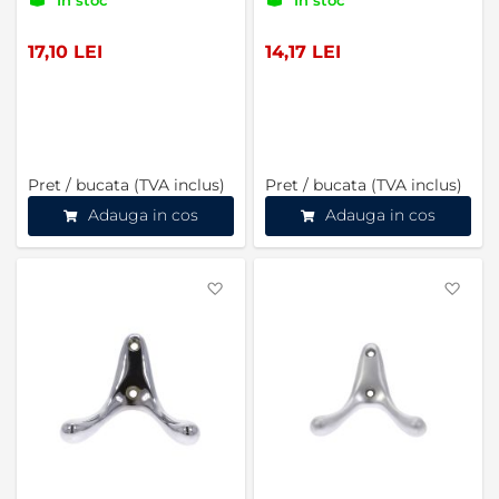
17,10 LEI
14,17 LEI
Pret / bucata (TVA inclus)
Pret / bucata (TVA inclus)
Adauga in cos
Adauga in cos
Favorite
Favo