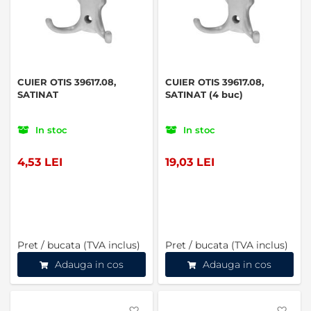
CUIER OTIS 39617.08,
CUIER OTIS 39617.08,
SATINAT
SATINAT (4 buc)
In stoc
In stoc
4,53 LEI
19,03 LEI
Pret / bucata (TVA inclus)
Pret / bucata (TVA inclus)
Adauga in cos
Adauga in cos
Favorite
Favo