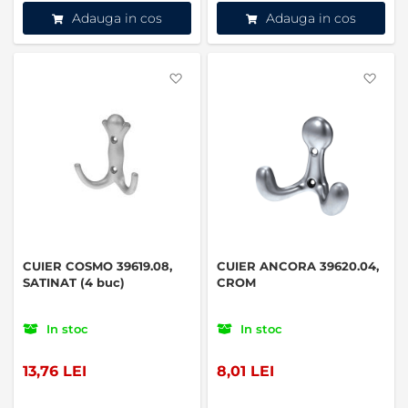
Adauga in cos
Adauga in cos
Favorite
Favo
CUIER COSMO 39619.08,
CUIER ANCORA 39620.04,
SATINAT (4 buc)
CROM
In stoc
In stoc
13,76 LEI
8,01 LEI