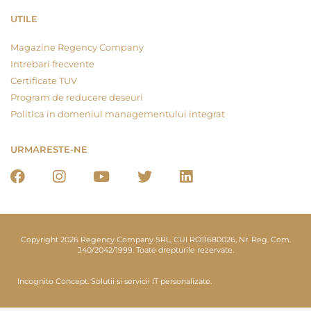
UTILE
Magazine Regency Company
Intrebari frecvente
Certificate TUV
Program de reducere deseuri
Politica in domeniul managementului integrat
URMARESTE-NE
Copyright 2026 Regency Company SRL, CUI RO11680026, Nr. Reg. Com.
J40/2042/1999. Toate drepturile rezervate.
Incognito Concept.
Solutii si servicii IT personalizate.