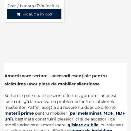
Pret / bucata (TVA inclus)
Adauga in cos
Amortizoare sertare - accesorii esențiale pentru
alcătuirea unor piese de mobilier silențioase
Sertarele pot scoate deseori diferite zgomote, iar acest
lucru obligă la rezolvarea problemei încă din atelierele
meșterilor. Astfel, aceștia au nevoie nu doar de diferite
materii prime
pentru mobilier (
pal melaminat
,
MDF,
HDF
uni)
, destinate construirii pieselor, ci și de accesorii de
mobilă adecvate: amortizoare,
glisiere cu bile
, cu role sau
cu prindere sub sertar, diferite
sisteme de închidere