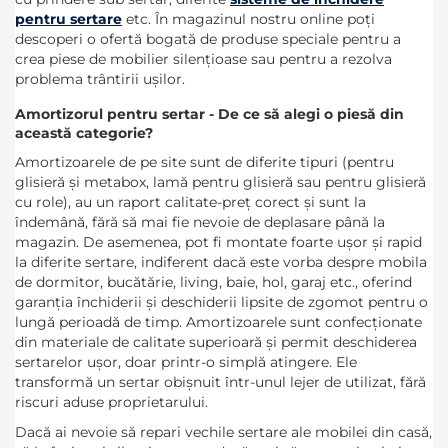
pentru sertare
etc. În magazinul nostru online poți
descoperi o ofertă bogată de produse speciale pentru a
crea piese de mobilier silențioase sau pentru a rezolva
problema trântirii ușilor.
Amortizorul pentru sertar - De ce să alegi o piesă din
această categorie?
Amortizoarele de pe site sunt de diferite tipuri (pentru
glisieră și metabox, lamă pentru glisieră sau pentru glisieră
cu role), au un raport calitate-preț corect și sunt la
îndemână, fără să mai fie nevoie de deplasare până la
magazin. De asemenea, pot fi montate foarte ușor și rapid
la diferite sertare, indiferent dacă este vorba despre mobila
de dormitor, bucătărie, living, baie, hol, garaj etc., oferind
garanția închiderii și deschiderii lipsite de zgomot pentru o
lungă perioadă de timp. Amortizoarele sunt confecționate
din materiale de calitate superioară și permit deschiderea
sertarelor ușor, doar printr-o simplă atingere. Ele
transformă un sertar obișnuit într-unul lejer de utilizat, fără
riscuri aduse proprietarului.
Dacă ai nevoie să repari vechile sertare ale mobilei din casă,