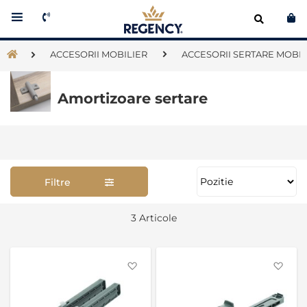
Co
ACCESORII MOBILIER
ACCESORII SERTARE MOBI
Amortizoare sertare
Filtre
Se
3
Articole
as
Favorite
Favo