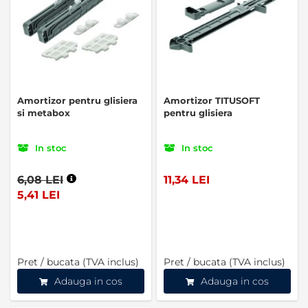
Amortizor pentru glisiera
Amortizor TITUSOFT
si metabox
pentru glisiera
In stoc
In stoc
6,08 LEI
11,34 LEI
5,41 LEI
Pret / bucata (TVA inclus)
Pret / bucata (TVA inclus)
Adauga in cos
Adauga in cos