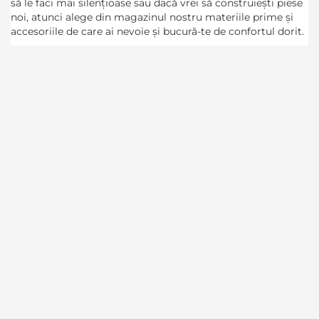
să le faci mai silențioase sau dacă vrei să construiești piese
noi, atunci alege din magazinul nostru materiile prime și
accesoriile de care ai nevoie și bucură-te de confortul dorit.