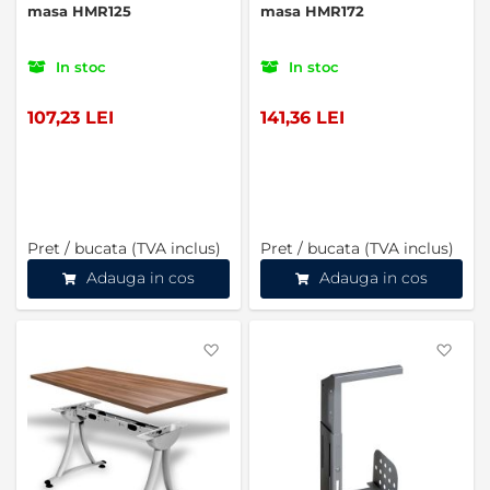
masa HMR125
masa HMR172
In stoc
In stoc
107,23 LEI
141,36 LEI
Pret / bucata (TVA inclus)
Pret / bucata (TVA inclus)
Adauga in cos
Adauga in cos
Favorite
Favo