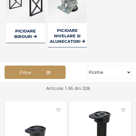
PICIOARE
PICIOARE
NIVELARE SI
BIROURI
ALUNECATORI
Filtre
Se
Articole:
1
-
36
din
328
as
Favorite
Favo