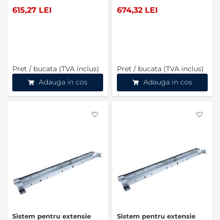
615,27 LEI
674,32 LEI
Pret / bucata (TVA inclus)
Pret / bucata (TVA inclus)
Adauga in cos
Adauga in cos
Favorite
Favo
Sistem pentru extensie
Sistem pentru extensie