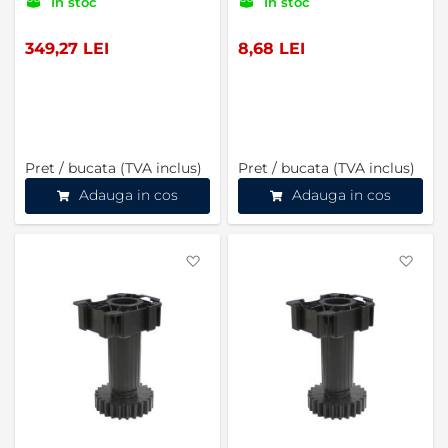
In stoc
In stoc
349,27 LEI
8,68 LEI
Pret / bucata (TVA inclus)
Pret / bucata (TVA inclus)
Adauga in cos
Adauga in cos
Favorite
Favo