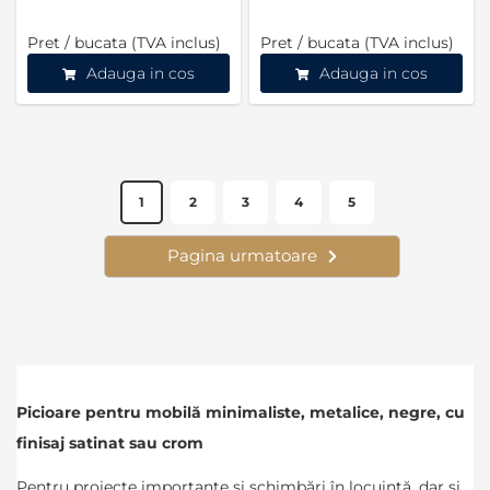
Pret / bucata (TVA inclus)
Pret / bucata (TVA inclus)
Adauga in cos
Adauga in cos
Pagina,module"
Produse pe pagina
Pagina,module"
Pagina,module"
Pagina,module"
Pagina,module"
1
2
3
4
5
Pagina urmatoare
Pagina,module"
Picioare pentru mobilă minimaliste, metalice, negre, cu
finisaj satinat sau crom
Pentru proiecte importante și schimbări în locuință, dar și