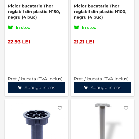
Picior bucatarie Thor
Picior bucatarie Thor
reglabil din plastic H150,
reglabil din plastic H100,
negru (4 buc)
negru (4 buc)
In stoc
In stoc
22,93 LEI
21,21 LEI
Pret / bucata (TVA inclus)
Pret / bucata (TVA inclus)
Adauga in cos
Adauga in cos
Favorite
Favo