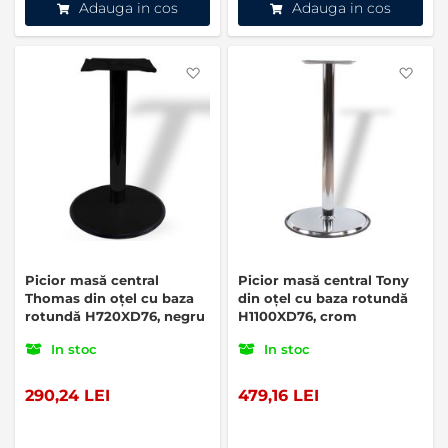
Adauga in cos
Adauga in cos
Favorite
Favo
Picior masă central
Picior masă central Tony
Thomas din oțel cu baza
din oțel cu baza rotundă
rotundă H720XD76, negru
H1100XD76, crom
In stoc
In stoc
290,24 LEI
479,16 LEI