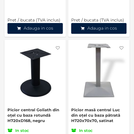
Pret / bucata (TVA inclus)
Pret / bucata (TVA inclus)
Adauga in cos
Adauga in cos
Favorite
Favo
Picior central Goliath din
Picior masă central Luc
oțel cu baza rotundă
din oțel cu baza pătrată
H720xD168, negru
H720x70x70, satinat
In stoc
In stoc