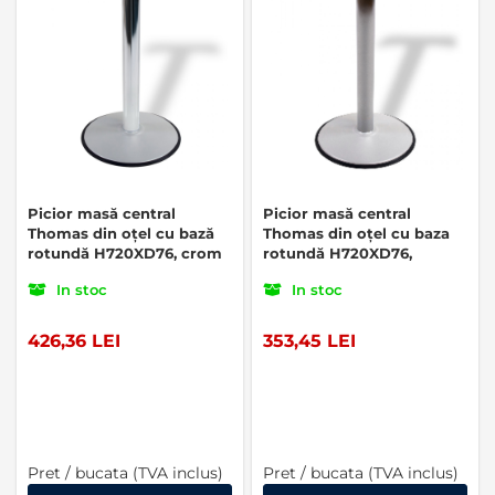
Picior masă central
Picior masă central
Thomas din oțel cu bază
Thomas din oțel cu baza
rotundă H720XD76, crom
rotundă H720XD76,
satinat
In stoc
In stoc
426,36 LEI
353,45 LEI
Pret / bucata (TVA inclus)
Pret / bucata (TVA inclus)