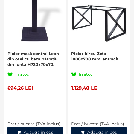
Picior masă central Leon
Picior birou Zeta
din oțel cu baza pătrată
1800x700 mm, antracit
din fontă H720x70x70,
negru
In stoc
In stoc
694,26 LEI
1.129,48 LEI
Pret / bucata (TVA inclus)
Pret / bucata (TVA inclus)
Adauga in cos
Adauga in cos