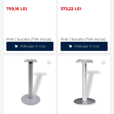
759,16 LEI
373,22 LEI
Pret / bucata (TVA inclus)
Pret / bucata (TVA inclus)
Adauga in cos
Adauga in cos
Favorite
Favo