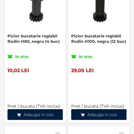
Picior bucatarie reglabil
Picior bucatarie reglabil
Rodin H80, negru (4 buc)
Rodin H100, negru (12 buc)
In stoc
In stoc
10,02 LEI
29,05 LEI
Pret / bucata (TVA inclus)
Pret / bucata (TVA inclus)
Adauga in cos
Adauga in cos
Favorite
Favo