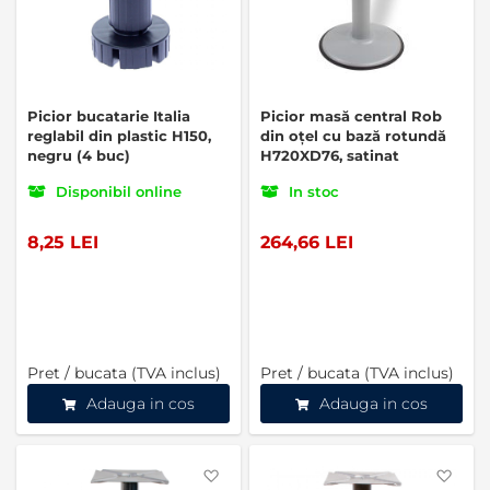
Picior bucatarie Italia
Picior masă central Rob
reglabil din plastic H150,
din oțel cu bază rotundă
negru (4 buc)
H720XD76, satinat
Disponibil online
In stoc
8,25 LEI
264,66 LEI
Pret / bucata (TVA inclus)
Pret / bucata (TVA inclus)
Adauga in cos
Adauga in cos
Favorite
Favo