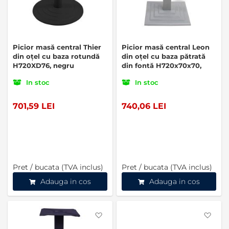
Picior masă central Thier
Picior masă central Leon
din oțel cu baza rotundă
din oțel cu baza pătrată
H720XD76, negru
din fontă H720x70x70,
satinat
In stoc
In stoc
701,59 LEI
740,06 LEI
Pret / bucata (TVA inclus)
Pret / bucata (TVA inclus)
Adauga in cos
Adauga in cos
Favorite
Favo