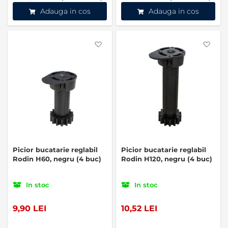
Adauga in cos
Adauga in cos
Favorite
Favo
Picior bucatarie reglabil
Picior bucatarie reglabil
Rodin H60, negru (4 buc)
Rodin H120, negru (4 buc)
In stoc
In stoc
9,90 LEI
10,52 LEI