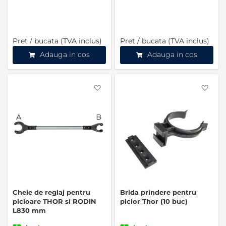
Pret / bucata (TVA inclus)
Pret / bucata (TVA inclus)
Adauga in cos
Adauga in cos
Favorite
Favo
Cheie de reglaj pentru
Brida prindere pentru
picioare THOR si RODIN
picior Thor (10 buc)
L830 mm