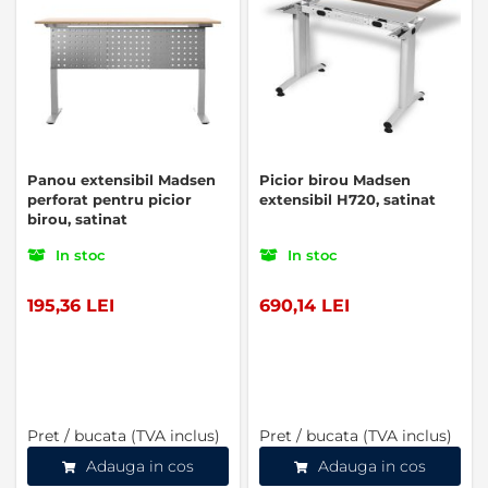
Panou extensibil Madsen
Picior birou Madsen
perforat pentru picior
extensibil H720, satinat
birou, satinat
In stoc
In stoc
195,36 LEI
690,14 LEI
Pret / bucata (TVA inclus)
Pret / bucata (TVA inclus)
Adauga in cos
Adauga in cos