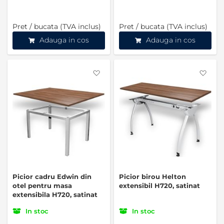
Pret / bucata (TVA inclus)
Pret / bucata (TVA inclus)
Adauga in cos
Adauga in cos
Favorite
Favo
Picior cadru Edwin din
Picior birou Helton
otel pentru masa
extensibil H720, satinat
extensibila H720, satinat
In stoc
In stoc