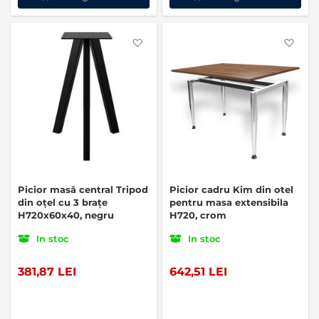
Favorite
Favo
Picior masă central Tripod
Picior cadru Kim din otel
din oțel cu 3 brațe
pentru masa extensibila
H720x60x40, negru
H720, crom
In stoc
In stoc
381,87 LEI
642,51 LEI