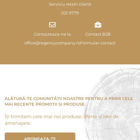
Serviciu relatii clienti
021 9779
Contacteaza-ne la
Contact B2B
office@regencycompany.ro
Formular contact
ALĂTURĂ-TE COMUNITĂȚII NOASTRE PENTRU A PRIMI CELE
MAI RECENTE PROMOTII ȘI PRODUSE.
Îți trimitem cele mai noi produse, oferte și idei de
amenajare.
ABONEAZA-TE