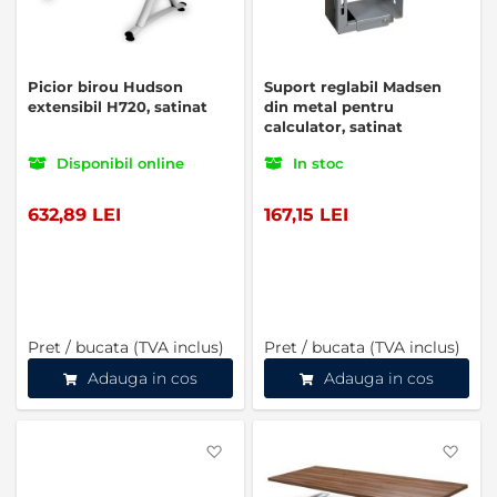
Picior birou Hudson
Suport reglabil Madsen
extensibil H720, satinat
din metal pentru
calculator, satinat
Disponibil online
In stoc
632,89 LEI
167,15 LEI
Pret / bucata (TVA inclus)
Pret / bucata (TVA inclus)
Adauga in cos
Adauga in cos
Favorite
Favo