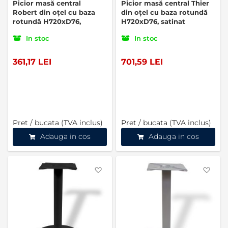
Picior masă central
Picior masă central Thier
Robert din oțel cu baza
din oțel cu baza rotundă
rotundă H720xD76,
H720xD76, satinat
satinat
In stoc
In stoc
361,17 LEI
701,59 LEI
Pret / bucata (TVA inclus)
Pret / bucata (TVA inclus)
Adauga in cos
Adauga in cos
Favorite
Favo