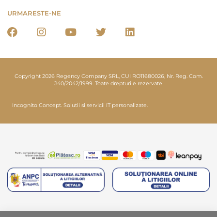
URMARESTE-NE
Copyright 2026 Regency Company SRL, CUI RO11680026, Nr. Reg. Com.
J40/2042/1999. Toate drepturile rezervate.
Incognito Concept.
Solutii si servicii IT personalizate.