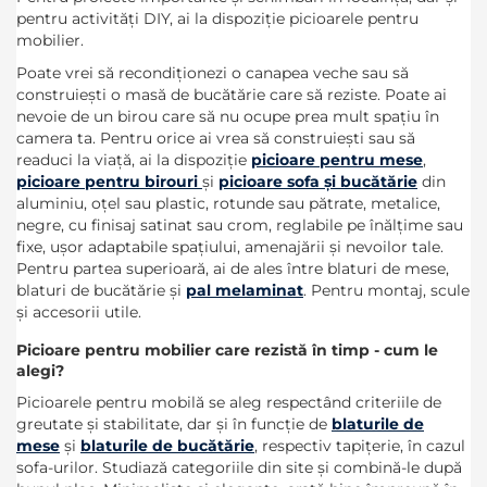
pentru activități DIY, ai la dispoziție picioarele pentru
mobilier.
Poate vrei să recondiționezi o canapea veche sau să
construiești o masă de bucătărie care să reziste. Poate ai
nevoie de un birou care să nu ocupe prea mult spațiu în
camera ta. Pentru orice ai vrea să construiești sau să
readuci la viață, ai la dispoziție
picioare pentru mese
,
picioare pentru birouri
și
picioare sofa și bucătărie
din
aluminiu, oțel sau plastic, rotunde sau pătrate, metalice,
negre, cu finisaj satinat sau crom, reglabile pe înălțime sau
fixe, ușor adaptabile spațiului, amenajării și nevoilor tale.
Pentru partea superioară, ai de ales între blaturi de mese,
blaturi de bucătărie și
pal melaminat
. Pentru montaj, scule
și accesorii utile.
Picioare pentru mobilier care rezistă în timp - cum le
alegi?
Picioarele pentru mobilă se aleg respectând criteriile de
greutate și stabilitate, dar și în funcție de
blaturile de
mese
și
blaturile de bucătărie
, respectiv tapițerie, în cazul
sofa-urilor. Studiază categoriile din site și combină-le după