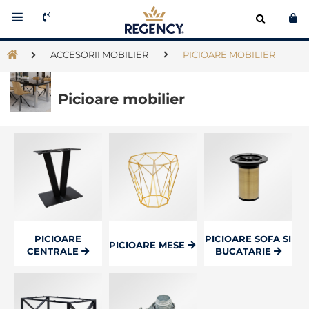
Co
ACCESORII MOBILIER
PICIOARE MOBILIER
Picioare mobilier
PICIOARE
PICIOARE SOFA SI
PICIOARE MESE
CENTRALE
BUCATARIE