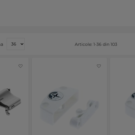
na
Articole:
1
-
36
din
103
Favorite
Favorite