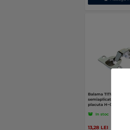
Balama TITUS cu clip
semiaplicata 110 gra
placuta H~0 (2 buc)
In stoc
13,28 LEI