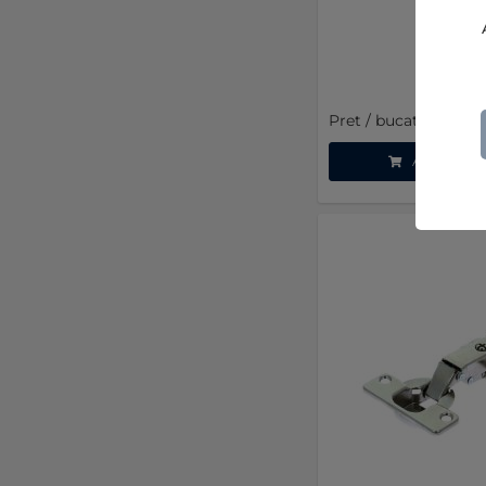
Pret / bucata (TVA in
Adauga i