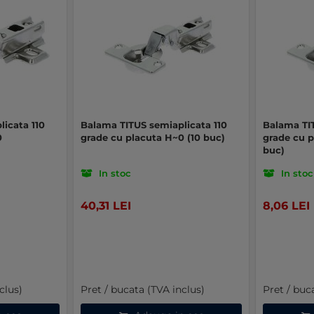
icata 110
Balama TITUS semiaplicata 110
Balama TIT
0
grade cu placuta H~0 (10 buc)
grade cu 
buc)
In stoc
In stoc
40,31 LEI
8,06 LEI
clus)
Pret / bucata (TVA inclus)
Pret / buc