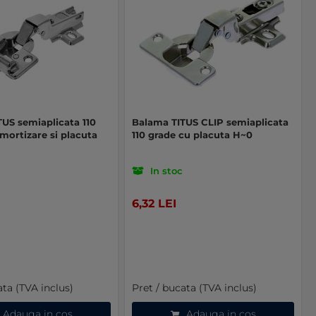
US semiaplicata 110
Balama TITUS CLIP semiaplicata
mortizare si placuta
110 grade cu placuta H~0
In stoc
6,32 LEI
ata (TVA inclus)
Pret / bucata (TVA inclus)
Adauga in cos
Adauga in cos