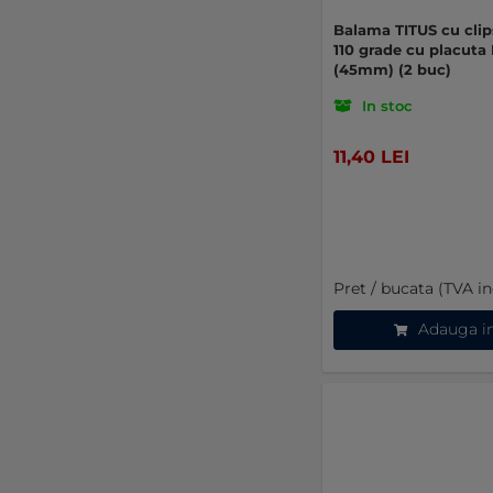
Balama TITUS cu clip
110 grade cu placuta
(45mm) (2 buc)
In stoc
11,40 LEI
Pret / bucata (TVA in
Adauga i