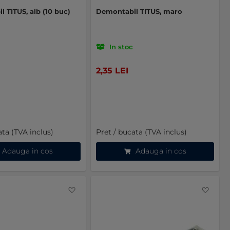
 TITUS, alb (10 buc)
Demontabil TITUS, maro
In stoc
2,35 LEI
ata (TVA inclus)
Pret / bucata (TVA inclus)
Adauga in cos
Adauga in cos
Favorite
Favo