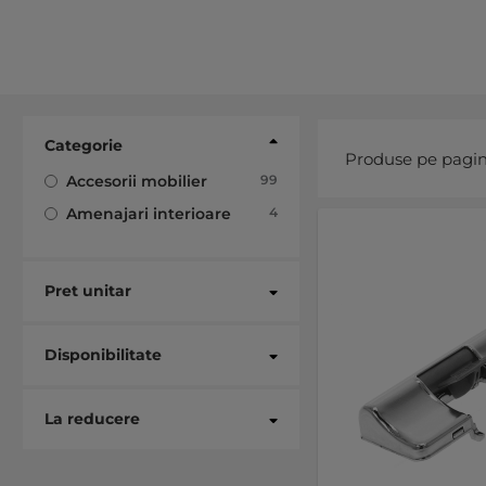
Categorie
Produse pe pagi
articole
Accesorii mobilier
99
articole
Amenajari interioare
4
Pret unitar
Disponibilitate
La reducere