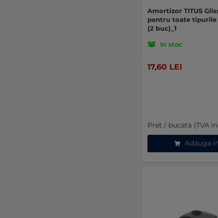
Amortizor TITUS Gli
pentru toate tipuril
(2 buc)_1
In stoc
17,60 LEI
Pret / bucata (TVA in
Adauga i