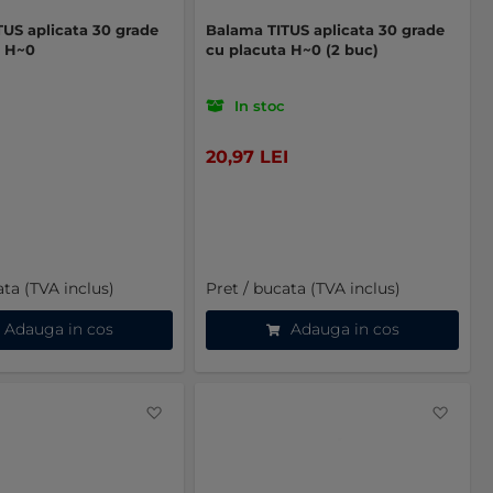
US aplicata 30 grade
Balama TITUS aplicata 30 grade
a H~0
cu placuta H~0 (2 buc)
In stoc
20,97 LEI
ata (TVA inclus)
Pret / bucata (TVA inclus)
Adauga in cos
Adauga in cos
Favorite
Favo