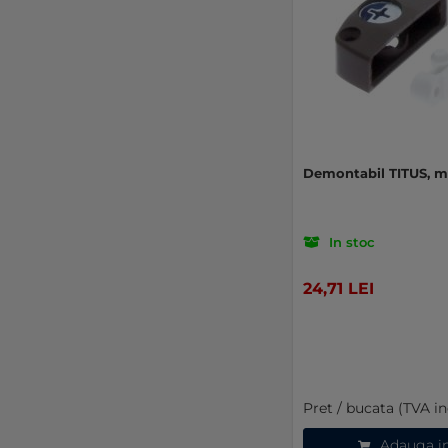
Demontabil TITUS, m
In stoc
24,71 LEI
Pret / bucata (TVA in
Adauga i