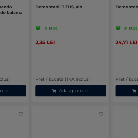
ssando
Demontabil TITUS, alb
Demontabil
e de balama
In stoc
In stoc
2,35 LEI
24,71 LEI
clus)
Pret / bucata (TVA inclus)
Pret / buc
n cos
Adauga in cos
Favorite
Favorite