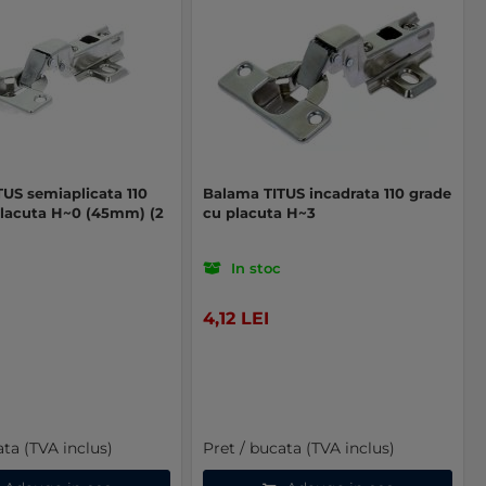
US semiaplicata 110
Balama TITUS incadrata 110 grade
placuta H~0 (45mm) (2
cu placuta H~3
In stoc
4,12 LEI
ata (TVA inclus)
Pret / bucata (TVA inclus)