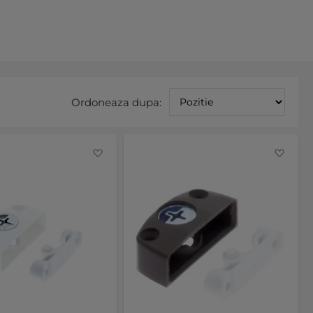
Sete
Ordoneaza dupa:
asce
Favorite
Favo