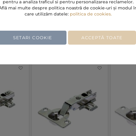
pentru a analiza traficul si pentru personalizarea reclamelor.
Află mai multe despre politica noastră de cookie-uri și modul î
care utilizăm datele:
politica de cookies.
clus)
Pret / bucata (TVA inclus)
Pret / buc
SETARI COOKIE
ACCEPTĂ TOATE
n cos
Adauga in cos
Favorite
Favorite