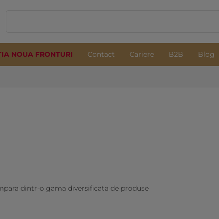
TIA NOUA FRONTURI
Contact
Cariere
B2B
Blog
mpara dintr-o gama diversificata de produse