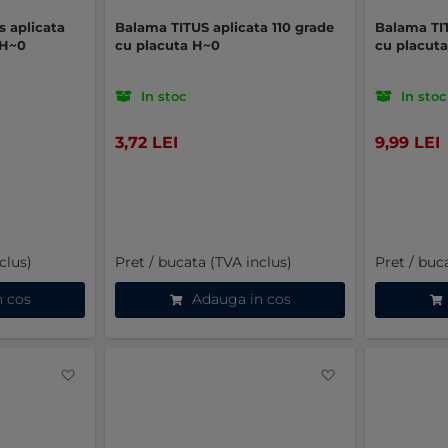
s aplicata
Balama TITUS aplicata 110 grade
Balama TIT
 H~0
cu placuta H~0
cu placut
In stoc
In stoc
3,72 LEI
9,99 LEI
clus)
Pret / bucata (TVA inclus)
Pret / buc
n cos
Adauga in cos
Favorite
Favorite