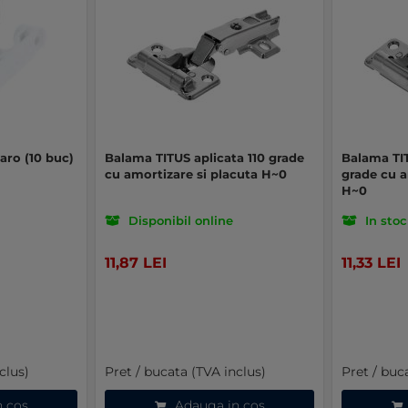
aro (10 buc)
Balama TITUS aplicata 110 grade
Balama TIT
cu amortizare si placuta H~0
grade cu a
H~0
Disponibil online
In stoc
11,87 LEI
11,33 LEI
clus)
Pret / bucata (TVA inclus)
Pret / buc
n cos
Adauga in cos