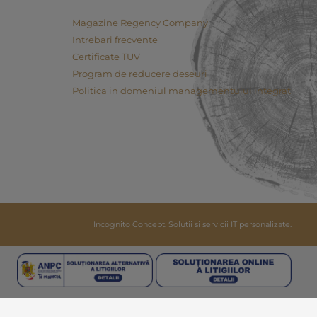
Magazine Regency Company
Intrebari frecvente
Certificate TUV
Program de reducere deseuri
Politica in domeniul managementului integrat
Incognito Concept.
Solutii si servicii IT personalizate.