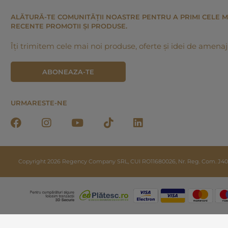
ALĂTURĂ-TE COMUNITĂȚII NOASTRE PENTRU A PRIMI CELE M
RECENTE PROMOTII ȘI PRODUSE.
Îți trimitem cele mai noi produse, oferte și idei de amenaj
ABONEAZA-TE
URMARESTE-NE
Copyright 2026 Regency Company SRL, CUI RO11680026, Nr. Reg. Com. J40/20