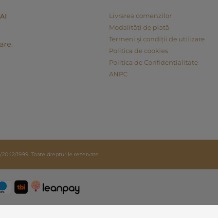
Livrarea comenzilor
AI
Modalități de plată
Termeni și condiții de utilizare
are.
Politica de cookies
Politica de Confidențialitate
ANPC
42/1999. Toate drepturile rezervate.