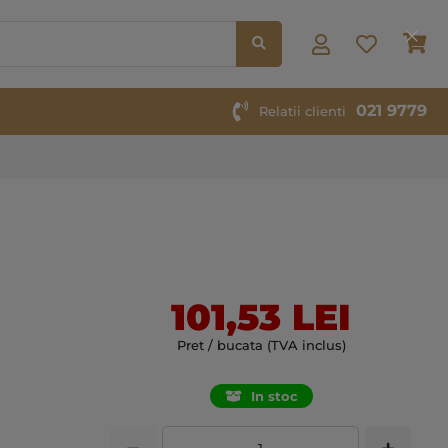
Co
021 9779
Relatii clienti
101,53 LEI
Pret / bucata (TVA inclus)
In stoc