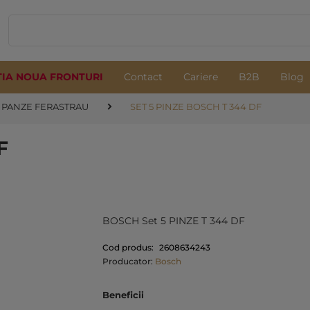
TIA NOUA FRONTURI
Contact
Cariere
B2B
Blog
PANZE FERASTRAU
SET 5 PINZE BOSCH T 344 DF
F
BOSCH Set 5 PINZE T 344 DF
Cod produs:
2608634243
Producator:
Bosch
Beneficii