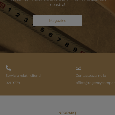
noastre!
Magazine
Serviciu relatii clienti
Contacteaza-ne la
021 9779
office@regencycompan
INFORMAȚII