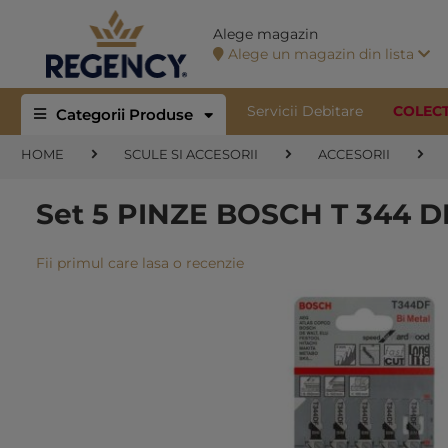
Alege magazin
Alege un magazin din lista
Servicii Debitare
COLEC
Categorii Produse
HOME
SCULE SI ACCESORII
ACCESORII
Set 5 PINZE BOSCH T 344 D
Fii primul care lasa o recenzie
Skip
to
the
end
of
the
images
gallery