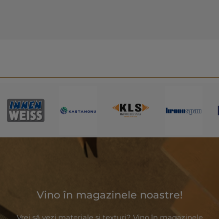
Vino în magazinele noastre!
Vrei să vezi materiale și texturi? Vino în magazinele