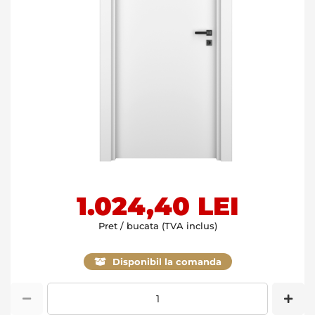
Skip
1.024,40 LEI
to
the
Pret / bucata (TVA inclus)
beginning
of
Disponibil la comanda
the
images
gallery