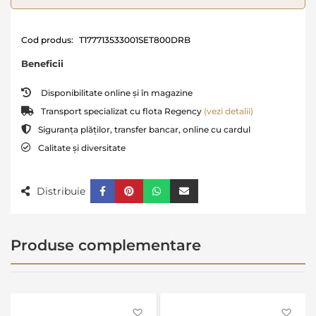
Cod produs:
T177713533001SET800DRB
Beneficii
Disponibilitate online și în magazine
Transport specializat cu flota Regency
(vezi detalii)
Siguranța plăților, transfer bancar, online cu cardul
Calitate și diversitate
Distribuie
Produse complementare
Favorite
Favo