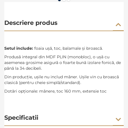
Descriere produs
Setul include:
foaia u
șă
, toc, balamale și broască.
Produsă integral din MDF PLIN (monobloc), o ușă cu
asemenea grosime asigură o foarte bună izolare fonică, de
până la 34 decibeli.
Din producție, uşile nu includ mâner. Uşile vin cu broască
clasică (pentru cheie simplă/standard).
Dotări opționale: mânere, toc 160 mm, extensie toc
Specificatii