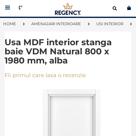
Co
HOME
AMENAJARI INTERIOARE
USI INTERIOR
Usa MDF interior stanga
baie VDM Natural 800 x
1980 mm, alba
Fii primul care lasa o recenzie
Skip
to
the
end
of
the
images
gallery