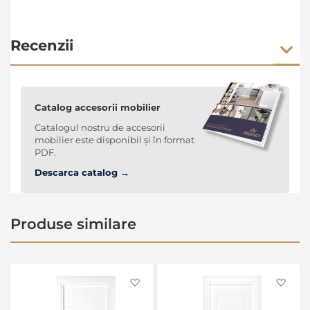
Recenzii
Catalog accesorii mobilier
Catalogul nostru de accesorii
mobilier este disponibil și în format
PDF.
Descarca catalog →
Produse similare
Favorite
Favo