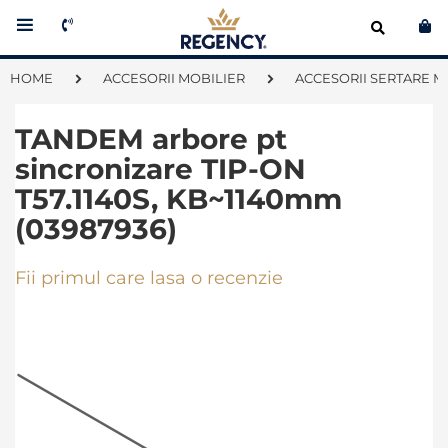
Co
HOME
ACCESORII MOBILIER
ACCESORII SERTARE M
TANDEM arbore pt
sincronizare TIP-ON
T57.1140S, KB~1140mm
(03987936)
Fii primul care lasa o recenzie
Skip
to
the
end
of
the
images