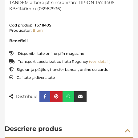
TANDEM arbore pt sincronizare TIP-ON T57.1140S,
KB~1140mm (03987936)
Cod produs:
T57.1140S
Producator:
Blum
Beneficii
Disponibilitate online și în magazine
Transport specializat cu flota Regency
(vezi detalii)
Siguranța plăților, transfer bancar, online cu cardul
Calitate și diversitate
Distribuie
Descriere produs