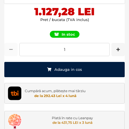
images
1.127,28 LEI
gallery
Pret / bucata (TVA inclus)
In stoc
Adauga in cos
Cumpără acum, plătește mai târziu
de la 292.43 Lei x 4 lună
Plată în rate cu Leanpay
de la 431,75 LEI x 3 lună