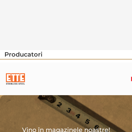
Producatori
Vino în magazinele noastre!