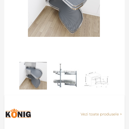
Skip
to
the
Vezi toate produsele >
beginning
of
the