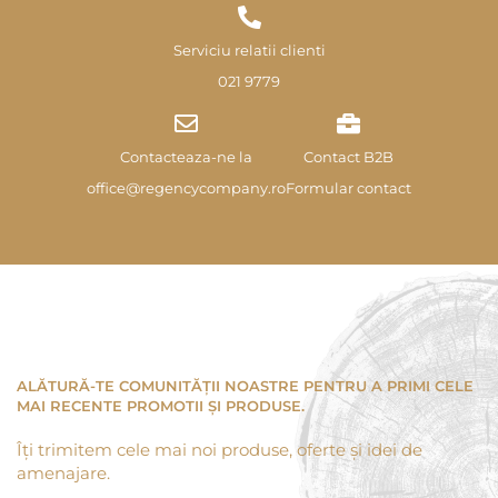
Serviciu relatii clienti
021 9779
Contacteaza-ne la
Contact B2B
office@regencycompany.ro
Formular contact
ALĂTURĂ-TE COMUNITĂȚII NOASTRE PENTRU A PRIMI CELE
MAI RECENTE PROMOTII ȘI PRODUSE.
Îți trimitem cele mai noi produse, oferte și idei de
amenajare.