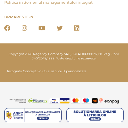
Politica in domeniul managementului integrat
URMARESTE-NE
Copyright 2026 Regency Company SRL, CUI RO11680026, Nr. Reg. Com.
J40/2042/1999. Toate drepturile rezervate.
Incognito Concept.
Solutii si servicii IT personalizate.