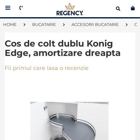
Co
HOME
BUCATARIE
ACCESORII BUCATARIE
C
Cos de colt dublu Konig
Edge, amortizare dreapta
Fii primul care lasa o recenzie
Skip
to
the
end
of
the
images
gallery