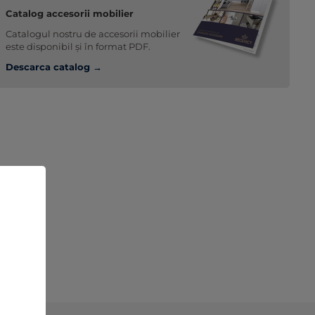
Catalog accesorii mobilier
Catalogul nostru de accesorii mobilier
este disponibil și în format PDF.
Descarca catalog →