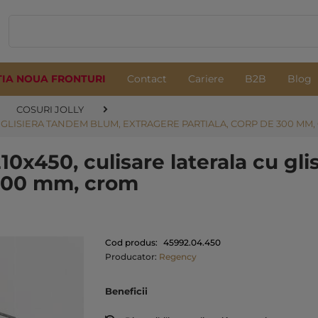
TIA NOUA FRONTURI
Contact
Cariere
B2B
Blog
COSURI JOLLY
U GLISIERA TANDEM BLUM, EXTRAGERE PARTIALA, CORP DE 300 MM
210x450, culisare laterala cu g
 300 mm, crom
Cod produs:
45992.04.450
Producator:
Regency
Beneficii