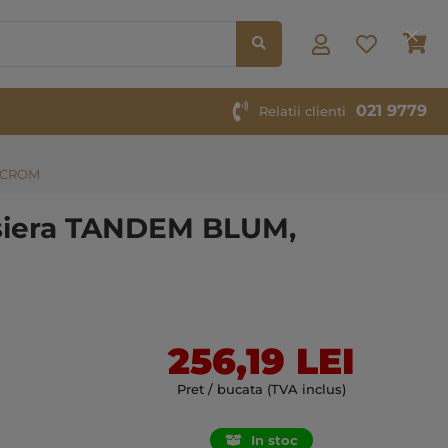
Co
Clos
Cook
Bar
021 9779
Relatii clienti
, CROM
lisiera TANDEM BLUM,
256,19 LEI
Pret / bucata (TVA inclus)
In stoc