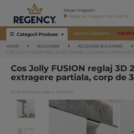
Alege magazin
Alege un magazin din lista
Servicii Debitare
COLEC
Categorii Produse
HOME
BUCATARIE
ACCESORII BUCATARIE
COS JOLLY FUSION REGLAJ 3D 210X450, CULISARE LATERALA C
Cos Jolly FUSION reglaj 3D 
extragere partiala, corp de
Fii primul care lasa o recenzie
Skip
to
the
end
of
the