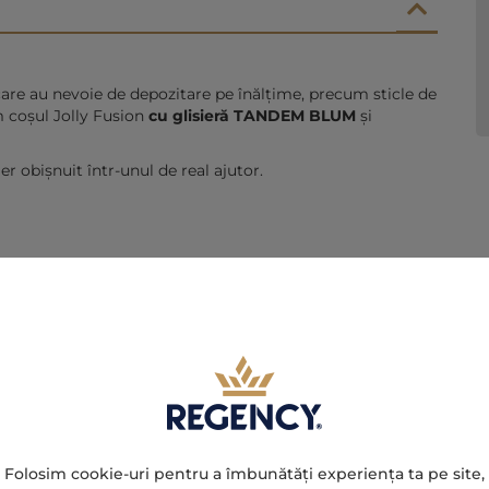
care au nevoie de depozitare pe înălțime, precum sticle de
m coșul Jolly Fusion
cu glisieră TANDEM BLUM
și
r obișnuit într-unul de real ajutor.
Folosim cookie-uri pentru a îmbunătăți experiența ta pe site,