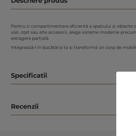
Descriere produs
Pentru o compartimentare eficientă a spațiului și obiecte 
ulei, oțet sau alte accesorii, alege sisteme moderne precu
extragere parțială.
Integrează-l în bucătăria ta și transformă un corp de mobilie
Specificatii
Recenzii