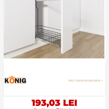
Skip
to
the
Vezi toate produsele >
beginning
of
the
images
193,03 LEI
gallery