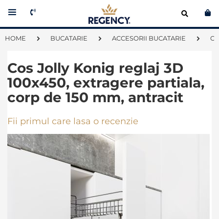
Co
HOME
BUCATARIE
ACCESORII BUCATARIE
CO
Cos Jolly Konig reglaj 3D
100x450, extragere partiala,
corp de 150 mm, antracit
Fii primul care lasa o recenzie
Skip
to
the
end
of
the
images
gallery