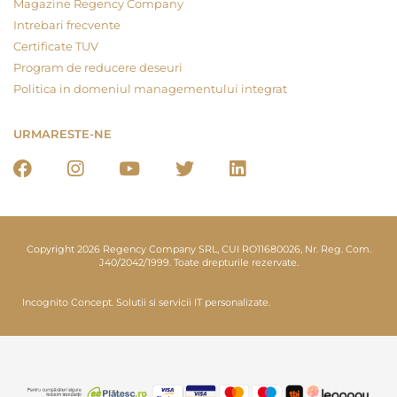
Magazine Regency Company
Intrebari frecvente
Certificate TUV
Program de reducere deseuri
Politica in domeniul managementului integrat
URMARESTE-NE
Copyright 2026 Regency Company SRL, CUI RO11680026, Nr. Reg. Com.
J40/2042/1999. Toate drepturile rezervate.
Incognito Concept.
Solutii si servicii IT personalizate.