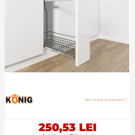
Skip
to
the
Vezi toate produsele >
beginning
of
the
images
250,53 LEI
gallery