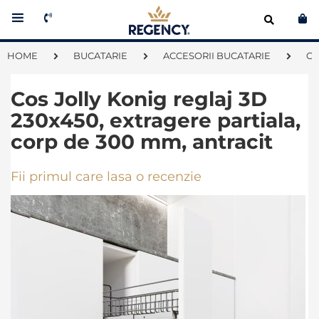
Co
HOME
BUCATARIE
ACCESORII BUCATARIE
CO
Cos Jolly Konig reglaj 3D
230x450, extragere partiala,
corp de 300 mm, antracit
Fii primul care lasa o recenzie
Skip
to
the
end
of
the
images
gallery