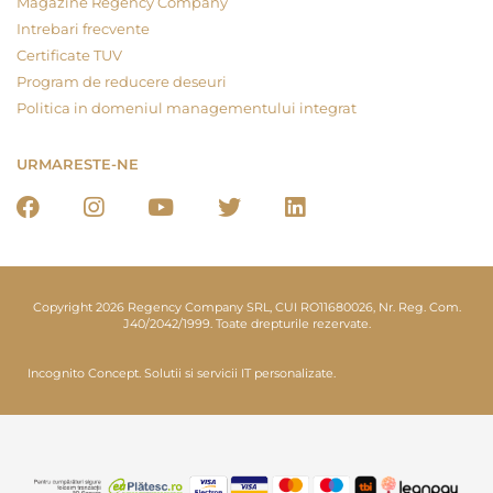
Magazine Regency Company
Intrebari frecvente
Certificate TUV
Program de reducere deseuri
Politica in domeniul managementului integrat
URMARESTE-NE
Copyright 2026 Regency Company SRL, CUI RO11680026, Nr. Reg. Com.
J40/2042/1999. Toate drepturile rezervate.
Incognito Concept.
Solutii si servicii IT personalizate.