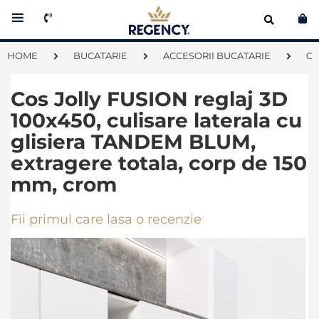
Co
HOME
BUCATARIE
ACCESORII BUCATARIE
CO
Cos Jolly FUSION reglaj 3D
100x450, culisare laterala cu
glisiera TANDEM BLUM,
extragere totala, corp de 150
mm, crom
Fii primul care lasa o recenzie
Skip
to
the
end
of
the