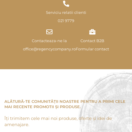
Serviciu relatii clienti
021 9779
Contacteaza-ne la
Contact B2B
office@regencycompany.ro
Formular contact
ALĂTURĂ-TE COMUNITĂȚII NOASTRE PENTRU A PRIMI CELE
MAI RECENTE PROMOTII ȘI PRODUSE.
Îți trimitem cele mai noi produse, oferte și idei de
amenajare.