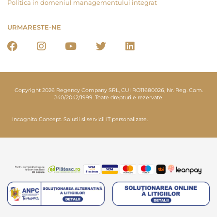
Politica in domeniul managementului integrat
URMARESTE-NE
Copyright 2026 Regency Company SRL, CUI RO11680026, Nr. Reg. Com.
J40/2042/1999. Toate drepturile rezervate.
Incognito Concept.
Solutii si servicii IT personalizate.