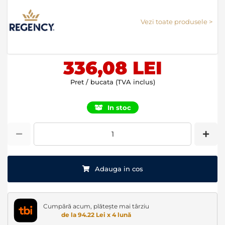
to
the
Vezi toate produsele >
beginning
of
the
images
336,08 LEI
gallery
Pret / bucata (TVA inclus)
In stoc
Adauga in cos
Cumpără acum, plătește mai târziu
de la 94.22 Lei x 4 lună