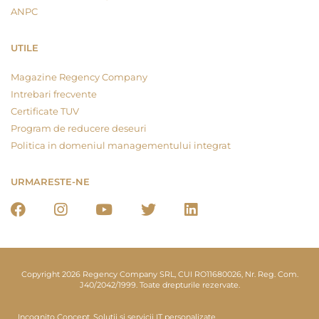
ANPC
UTILE
Magazine Regency Company
Intrebari frecvente
Certificate TUV
Program de reducere deseuri
Politica in domeniul managementului integrat
URMARESTE-NE
Copyright 2026 Regency Company SRL, CUI RO11680026, Nr. Reg. Com.
J40/2042/1999. Toate drepturile rezervate.
Incognito Concept.
Solutii si servicii IT personalizate.