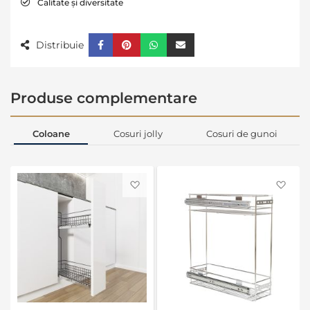
Calitate și diversitate
Distribuie
Produse complementare
Coloane
Cosuri jolly
Cosuri de gunoi
Favorite
Favo