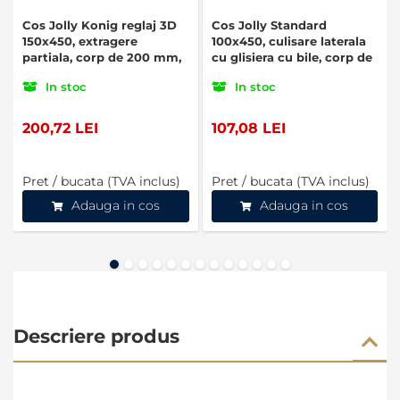
Cos Jolly Konig reglaj 3D
Cos Jolly Standard
150x450, extragere
100x450, culisare laterala
partiala, corp de 200 mm,
cu glisiera cu bile, corp de
antracit
150 mm, crom
In stoc
In stoc
200,72 LEI
107,08 LEI
Pret / bucata (TVA inclus)
Pret / bucata (TVA inclus)
Adauga in cos
Adauga in cos
Descriere produs