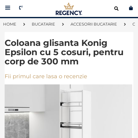
Co
HOME
BUCATARIE
ACCESORII BUCATARIE
C
Coloana glisanta Konig
Epsilon cu 5 cosuri, pentru
corp de 300 mm
Fii primul care lasa o recenzie
Skip
to
the
end
of
the
images
gallery