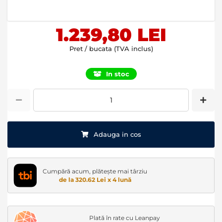
of
the
images
1.239,80 LEI
gallery
Pret / bucata (TVA inclus)
In stoc
Adauga in cos
Cumpără acum, plătește mai târziu
de la 320.62 Lei x 4 lună
Plată în rate cu Leanpay