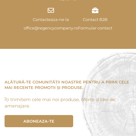
Contacteaza-ne la
Contact B2B
office@regencycompany.ro
Formular contact
ALĂTURĂ-TE COMUNITĂȚII NOASTRE PENTRU A PRIMI CELE
MAI RECENTE PROMOTII ȘI PRODUSE.
Îți trimitem cele mai noi produse, oferte și idei de
amenajare.
ABONEAZA-TE