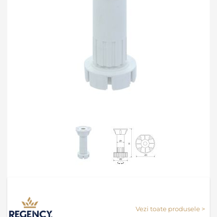
Skip
to
the
Vezi toate produsele >
beginning