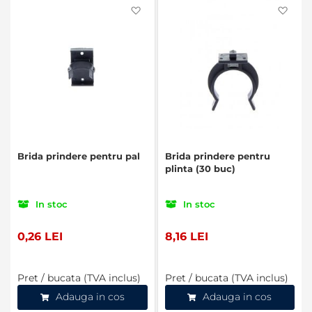
Favorite
Favo
Brida prindere pentru pal
Brida prindere pentru
plinta (30 buc)
In stoc
In stoc
0,26 LEI
8,16 LEI
Pret / bucata (TVA inclus)
Pret / bucata (TVA inclus)
Adauga in cos
Adauga in cos