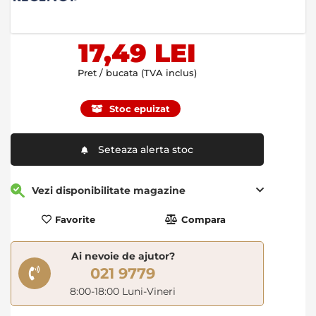
of
the
images
17,49 LEI
gallery
Pret / bucata (TVA inclus)
Stoc epuizat
Seteaza alerta stoc
Vezi disponibilitate magazine
Favorite
Compara
Ai nevoie de ajutor?
021 9779
8:00-18:00 Luni-Vineri