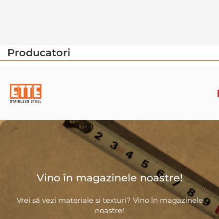
Producatori
Vino în magazinele noastre!
Vrei să vezi materiale și texturi? Vino în magazinele
noastre!