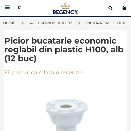
Co
HOME
ACCESORII MOBILIER
PICIOARE MOBILIER
Picior bucatarie economic
reglabil din plastic H100, alb
(12 buc)
Fii primul care lasa o recenzie
Skip
to
the
end
of
the
images
gallery