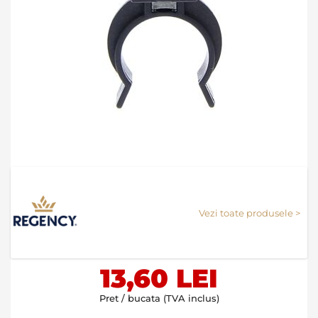
Skip
to
the
Vezi toate produsele >
beginning
of
the
images
13,60 LEI
gallery
Pret / bucata (TVA inclus)