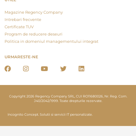
Magazine Regency Company
Intrebari frecvente
Certificate TUV
Program de reducere deseuri
Politica in domeniul managementului integrat
URMARESTE-NE
Copyright 2026 Regency Company SRL, CUI RO11680026, Nr. Reg. Com.
J40/2042/1999. Toate drepturile rezervate.
Incognito Concept.
Solutii si servicii IT personalizate.