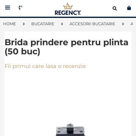
Co
HOME
BUCATARIE
ACCESORII BUCATARIE
AC
Brida prindere pentru plinta
(50 buc)
Fii primul care lasa o recenzie
Skip
to
the
end
of
the
images
gallery