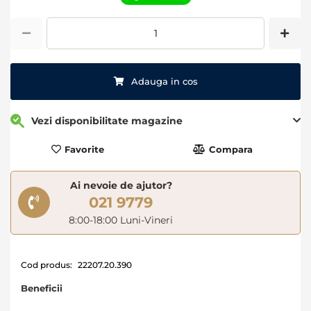
images
gallery
Adauga in cos
Vezi disponibilitate magazine
Favorite
Compara
Ai nevoie de ajutor?
021 9779
8:00-18:00 Luni-Vineri
Cod produs:
22207.20.390
Beneficii