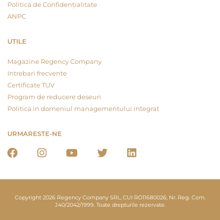
Politica de Confidențialitate
ANPC
UTILE
Magazine Regency Company
Intrebari frecvente
Certificate TUV
Program de reducere deseuri
Politica in domeniul managementului integrat
URMARESTE-NE
Copyright 2026 Regency Company SRL, CUI RO11680026, Nr. Reg. Com.
J40/2042/1999. Toate drepturile rezervate.