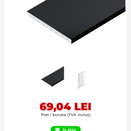
Skip
69,04 LEI
to
the
Pret / bucata (TVA inclus)
beginning
of
In stoc
the