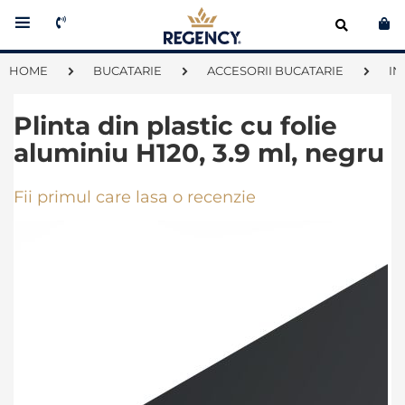
Co
HOME
BUCATARIE
ACCESORII BUCATARIE
IN
Plinta din plastic cu folie
aluminiu H120, 3.9 ml, negru
Fii primul care lasa o recenzie
Skip
to
the
end
of
the
images
gallery