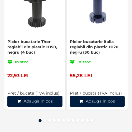
Picior bucatarie Thor
Picior bucatarie Italia
reglabil din plastic H150,
reglabil din plastic H120,
negru (4 buc)
negru (30 buc)
In stoc
In stoc
22,93 LEI
55,28 LEI
Pret / bucata (TVA inclus)
Pret / bucata (TVA inclus)
Adauga in cos
Adauga in cos