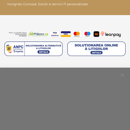
Incognito Concept.
Solutii si servicii IT personalizate.
Clo
Coo
Bar