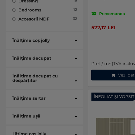
articole
Dressing
19
articole
Bedrooms
12
Precomanda
articole
Accesorii MDF
32
577,17 LEI
Înălțime coș jolly
Înălțime decupat
Pret / m² (TVA inclus
Vezi det
Înălțime decupat cu
despărțitor
Înălțime sertar
Înălțime ușă
Lățime coș jolly