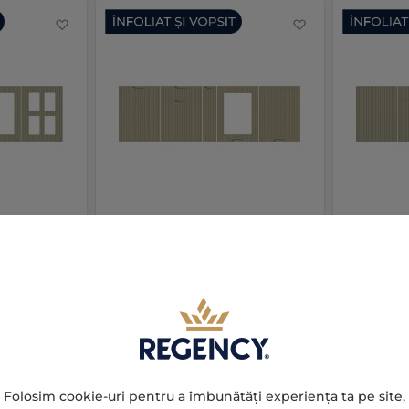
Favorite
Favorite
nd |
Fronturi MDF Diamond |
Fronturi 
OCTAVE HANDY/R3
OCTAVE/R
Precomanda
Preco
577,17 LEI
577,17 LE
Folosim cookie-uri pentru a îmbunătăți experiența ta pe site,