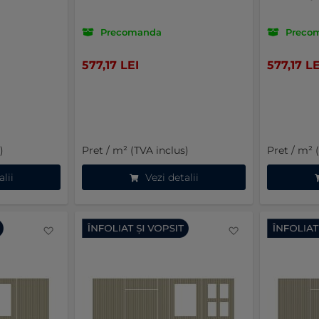
Precomanda
Preco
577,17 LEI
577,17 LE
)
Pret / m² (TVA inclus)
Pret / m² 
alii
Vezi detalii
Favorite
Favorite