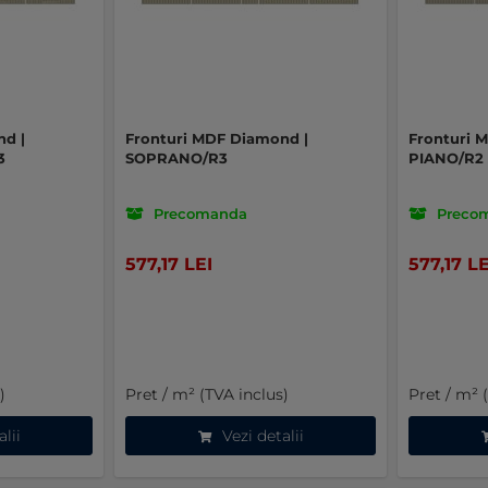
nd |
Fronturi MDF Diamond |
Fronturi 
3
SOPRANO/R3
PIANO/R2
Precomanda
Preco
577,17 LEI
577,17 LE
)
Pret / m² (TVA inclus)
Pret / m² 
alii
Vezi detalii