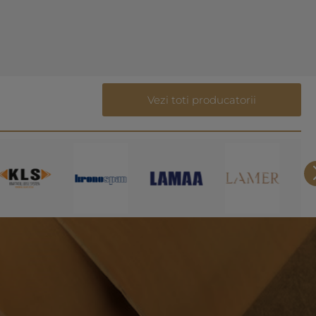
Vezi toti producatorii