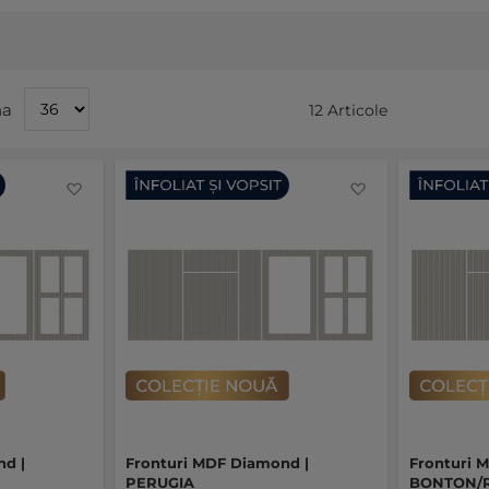
na
12
Articole
Favorite
Favorite
nd |
Fronturi MDF Diamond |
Fronturi 
PERUGIA
BONTON/