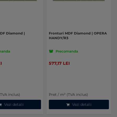
MDF Diamond |
Fronturi MDF Diamond | OPERA
HANDY/R3
manda
Precomanda
I
577,17 LEI
(TVA inclus)
Pret / m² (TVA inclus)
Vezi detalii
Vezi detalii