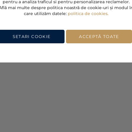
pentru a analiza traficul si pentru personalizarea reclamelor.
Află mai multe despre politica noastră de cookie-uri și modul î
care utilizăm datele:
politica de cookies.
)
Pret / m² (TVA inclus)
Pret / m² 
alii
Vezi detalii
SETARI COOKIE
ACCEPTĂ TOATE