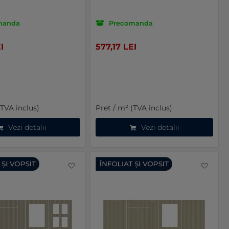
manda
Precomanda
I
577,17 LEI
(TVA inclus)
Pret / m² (TVA inclus)
Vezi detalii
Vezi detalii
Favorite
Favo