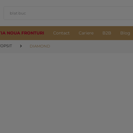
TIA NOUA FRONTURI
Contact
Cariere
B2B
Blog
VOPSIT
DIAMOND