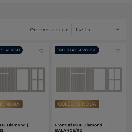
Sete
Ordoneaza dupa:
asce
Favorite
Favo
MDF Diamond |
Fronturi MDF Diamond |
R2
BALANCE/R2