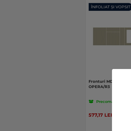
Fronturi MDF Diamo
OPERA/R3
Precomanda
577,17 LEI