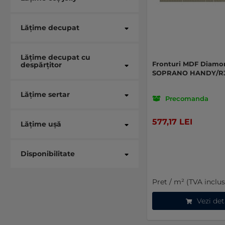
Lățime decupat
Lățime decupat cu
Fronturi MDF Diamo
despărțitor
SOPRANO HANDY/R
Lățime sertar
Precomanda
577,17 LEI
Lățime ușă
Disponibilitate
Pret / m² (TVA inclus
Vezi det