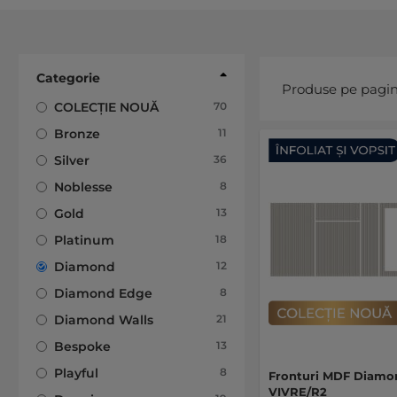
Categorie
Produse pe pagi
articole
COLECȚIE NOUĂ
70
articole
Bronze
11
articole
Silver
36
articole
Noblesse
8
articole
Gold
13
articole
Platinum
18
articole
Diamond
12
articole
Diamond Edge
8
articole
Diamond Walls
21
articole
Bespoke
13
articole
Playful
8
Fronturi MDF Diamo
VIVRE/R2