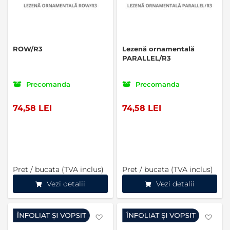
ROW/R3
Lezenă ornamentală
PARALLEL/R3
Precomanda
Precomanda
74,58 LEI
74,58 LEI
Pret / bucata (TVA inclus)
Pret / bucata (TVA inclus)
Vezi detalii
Vezi detalii
Favorite
Favo