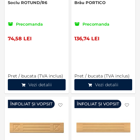
Soclu ROTUND/R6
Brâu PORTICO
Precomanda
Precomanda
74,58 LEI
136,74 LEI
Pret / bucata (TVA inclus)
Pret / bucata (TVA inclus)
Vezi detalii
Vezi detalii
Favorite
Favo