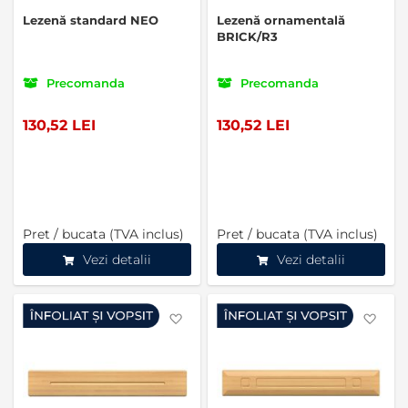
Lezenă standard NEO
Lezenă ornamentală
BRICK/R3
Precomanda
Precomanda
130,52 LEI
130,52 LEI
Pret / bucata (TVA inclus)
Pret / bucata (TVA inclus)
Vezi detalii
Vezi detalii
Favorite
Favo