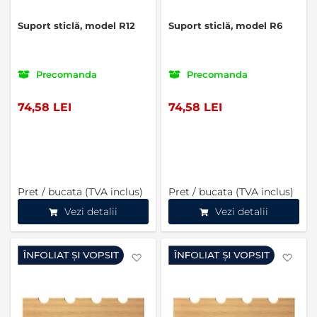
Suport sticlă, model R12
Suport sticlă, model R6
Precomanda
Precomanda
74,58 LEI
74,58 LEI
Pret / bucata (TVA inclus)
Pret / bucata (TVA inclus)
Vezi detalii
Vezi detalii
Favorite
Favo