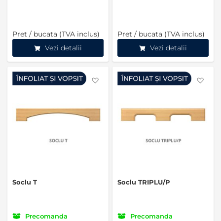
Pret / bucata (TVA inclus)
Pret / bucata (TVA inclus)
Vezi detalii
Vezi detalii
Favorite
Favo
Soclu T
Soclu TRIPLU/P
Precomanda
Precomanda