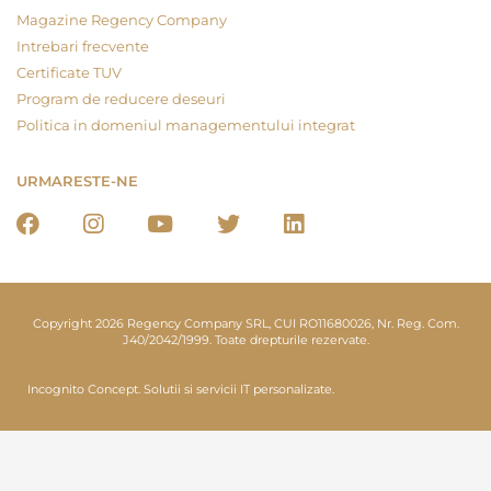
Magazine Regency Company
Intrebari frecvente
Certificate TUV
Program de reducere deseuri
Politica in domeniul managementului integrat
URMARESTE-NE
Copyright 2026 Regency Company SRL, CUI RO11680026, Nr. Reg. Com.
J40/2042/1999. Toate drepturile rezervate.
Incognito Concept.
Solutii si servicii IT personalizate.