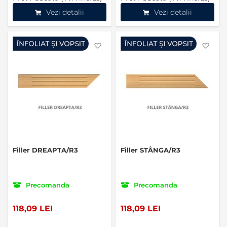
Vezi detalii
Vezi detalii
Favorite
Favo
Filler DREAPTA/R3
Filler STÂNGA/R3
Precomanda
Precomanda
118,09 LEI
118,09 LEI