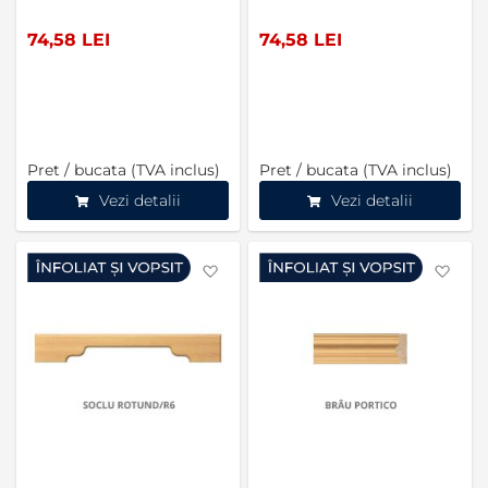
74,58 LEI
74,58 LEI
Pret / bucata (TVA inclus)
Pret / bucata (TVA inclus)
Vezi detalii
Vezi detalii
Favorite
Favo