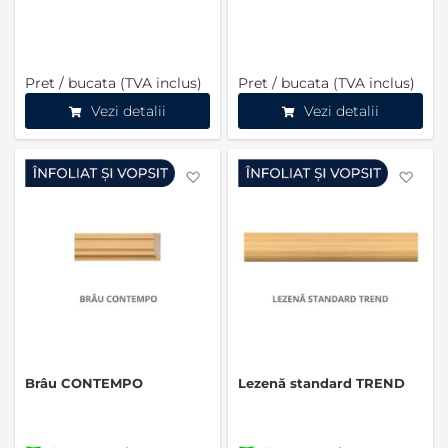
Pret / bucata (TVA inclus)
Pret / bucata (TVA inclus)
Vezi detalii
Vezi detalii
Favorite
Favo
Brâu CONTEMPO
Lezenă standard TREND