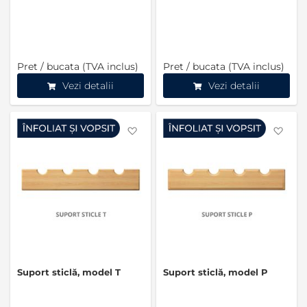
Pret / bucata (TVA inclus)
Pret / bucata (TVA inclus)
Vezi detalii
Vezi detalii
Favorite
Favo
Suport sticlă, model T
Suport sticlă, model P