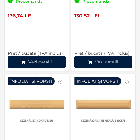
Precomanda
Precomanda
136,74 LEI
130,52 LEI
Pret / bucata (TVA inclus)
Pret / bucata (TVA inclus)
Vezi detalii
Vezi detalii
Favorite
Favo