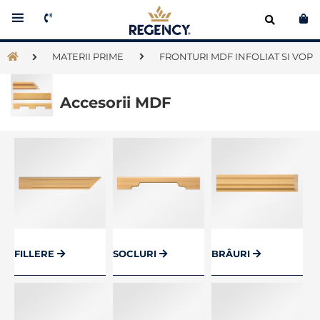
Co
MATERII PRIME
FRONTURI MDF INFOLIAT SI VOPS
Accesorii MDF
FILLERE
SOCLURI
BRÂURI