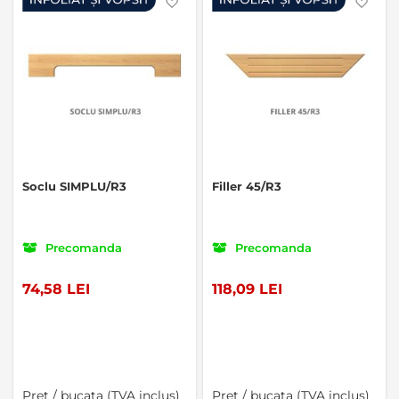
Favorite
Favo
Soclu SIMPLU/R3
Filler 45/R3
Precomanda
Precomanda
74,58 LEI
118,09 LEI
Pret / bucata (TVA inclus)
Pret / bucata (TVA inclus)