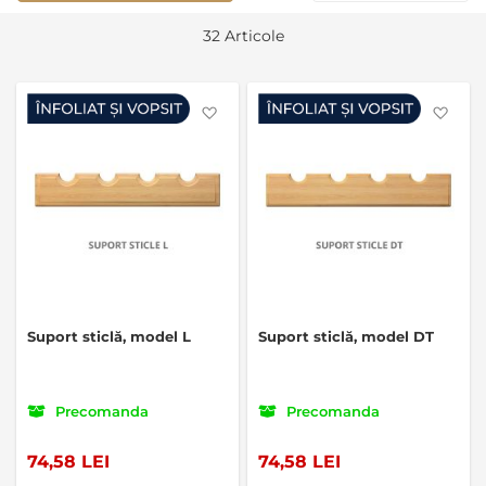
Se
32
Articole
as
Favorite
Favo
Suport sticlă, model L
Suport sticlă, model DT
Precomanda
Precomanda
74,58 LEI
74,58 LEI