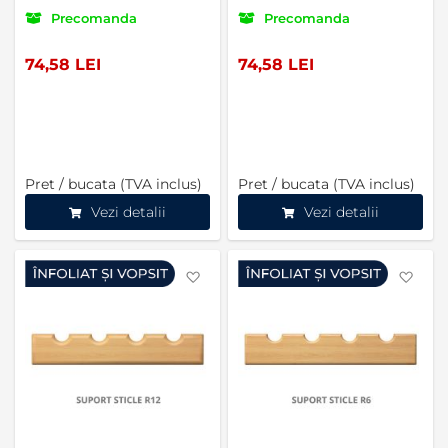
Precomanda
Precomanda
74,58 LEI
74,58 LEI
Pret / bucata (TVA inclus)
Pret / bucata (TVA inclus)
Vezi detalii
Vezi detalii
Favorite
Favo