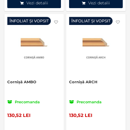
Vezi detalii
Vezi detalii
Favorite
Favo
Cornișă AMBO
Cornișă ARCH
Precomanda
Precomanda
130,52 LEI
130,52 LEI