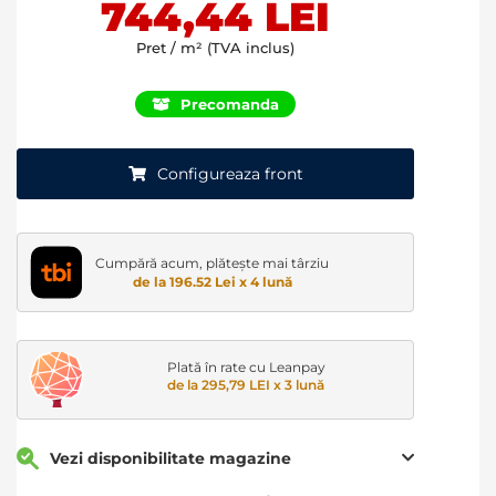
744,44 LEI
gallery
Pret / m² (TVA inclus)
Precomanda
Configureaza front
Cumpără acum, plătește mai târziu
de la 196.52 Lei x 4 lună
Plată în rate cu Leanpay
de la 295,79 LEI x 3 lună
Vezi disponibilitate magazine