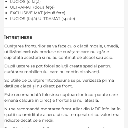
LUCIOS (o față)
ULTRAMAT (două fețe)
EXCLUSIVE MAT (două fețe)
LUCIOS (față) ULTRAMAT (spate)
ÎNTREȚINERE
Curățarea fronturilor se va face cu o cârpă moale, umedă,
utilizând exclusiv produse de curățare care nu zgârie
suprafața acestora și nu au conținut de alcool sau acid.
După uscare se pot folosi soluții create special pentru
curățarea mobilierului care nu conțin dizolvanți.
Soluțiile de curățare întotdeauna se pulverizează prima
dată pe cârpă și nu direct pe front.
Este recomandată folosirea cuptoarelor încorporate care
emană căldura în direcție frontală și nu laterală.
Nu se recomandă montarea fronturilor din MDF înfoliat în
spații cu umiditate a aerului sau temperaturi cu valori mai
ridicate decât cele medii.