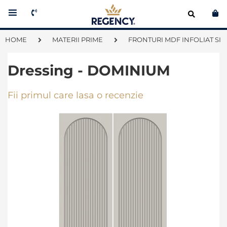
Co
HOME
MATERII PRIME
FRONTURI MDF INFOLIAT SI 
Dressing - DOMINIUM
Fii primul care lasa o recenzie
Skip
to
the
end
of
the
images
gallery