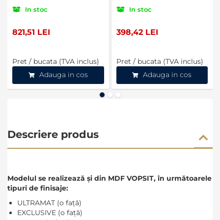
In stoc
In stoc
821,51 LEI
398,42 LEI
Pret / bucata (TVA inclus)
Pret / bucata (TVA inclus)
Adauga in cos
Adauga in cos
Descriere produs
Modelul se realizează și din MDF VOPSIT, în următoarele
tipuri de finisaje:
ULTRAMAT (o față)
EXCLUSIVE (o față)