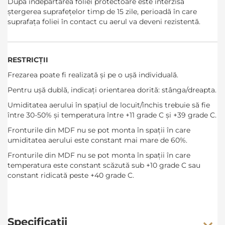
După îndepărtarea foliei protectoare este interzisă
ștergerea suprafețelor timp de 15 zile, perioadă în care
suprafața foliei în contact cu aerul va deveni rezistentă.
RESTRICȚII
Frezarea poate fi realizată și pe o ușă individuală.
Pentru ușă dublă, indicați orientarea dorită: stânga/dreapta.
Umiditatea aerului în spațiul de locuit/închis trebuie să fie
între 30-50% și temperatura între +11 grade C și +39 grade C.
Fronturile din MDF nu se pot monta în spații în care
umiditatea aerului este constant mai mare de 60%.
Fronturile din MDF nu se pot monta în spații în care
temperatura este constant scăzută sub +10 grade C sau
constant ridicată peste +40 grade C.
Specificatii