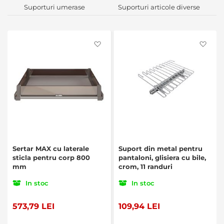
Suporturi umerase
Suporturi articole diverse
Favorite
Favo
Sertar MAX cu laterale
Suport din metal pentru
sticla pentru corp 800
pantaloni, glisiera cu bile,
mm
crom, 11 randuri
In stoc
In stoc
573,79 LEI
109,94 LEI