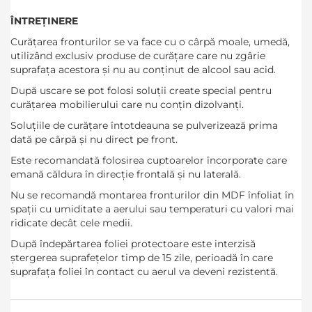
ÎNTREȚINERE
Curățarea fronturilor se va face cu o cârpă moale, umedă,
utilizând exclusiv produse de curățare care nu zgârie
suprafața acestora și nu au conținut de alcool sau acid.
După uscare se pot folosi soluții create special pentru
curățarea mobilierului care nu conțin dizolvanți.
Soluțiile de curățare întotdeauna se pulverizează prima
dată pe cârpă și nu direct pe front.
Este recomandată folosirea cuptoarelor încorporate care
emană căldura în direcție frontală și nu laterală.
Nu se recomandă montarea fronturilor din MDF înfoliat în
spații cu umiditate a aerului sau temperaturi cu valori mai
ridicate decât cele medii.
După îndepărtarea foliei protectoare este interzisă
ștergerea suprafețelor timp de 15 zile, perioadă în care
suprafața foliei în contact cu aerul va deveni rezistentă.