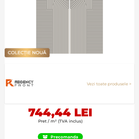
Skip
to
the
Vezi toate produsele >
beginning
of
the
images
744,44 LEI
gallery
Pret / m² (TVA inclus)
Precomanda