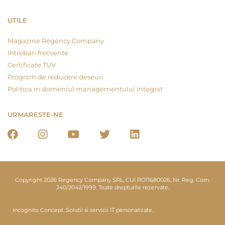
UTILE
Magazine Regency Company
Intrebari frecvente
Certificate TUV
Program de reducere deseuri
Politica in domeniul managementului integrat
URMARESTE-NE
Copyright 2026 Regency Company SRL, CUI RO11680026, Nr. Reg. Com.
J40/2042/1999. Toate drepturile rezervate.
Incognito Concept.
Solutii si servicii IT personalizate.