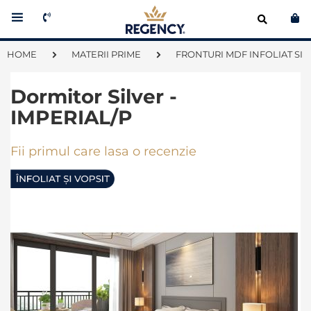
Co
HOME
MATERII PRIME
FRONTURI MDF INFOLIAT SI 
Dormitor Silver -
IMPERIAL/P
Fii primul care lasa o recenzie
Skip
to
the
end
of
the
images
gallery