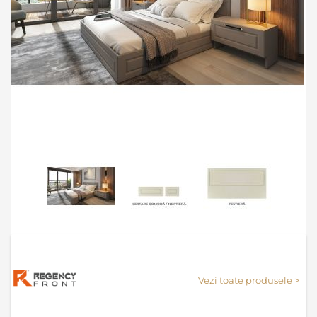
Skip
to
the
Vezi toate produsele >
beginning
of
the