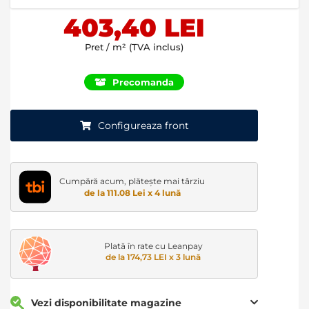
images
403,40 LEI
gallery
Pret / m² (TVA inclus)
Precomanda
Configureaza front
Cumpără acum, plătește mai târziu
de la 111.08 Lei x 4 lună
Plată în rate cu Leanpay
de la 174,73 LEI x 3 lună
Vezi disponibilitate magazine