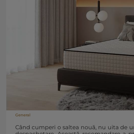
General
Când cumperi o saltea nouă, nu uita de un
despachetare. Această recomandare a prod