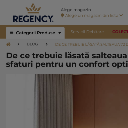
Alege magazin
Alege un magazin din lista
Servicii Debitare
COLEC
Categorii Produse
BLOG
DE CE TREBUIE LĂSATĂ SALTEAUA 72
De ce trebuie lăsată salteaua
sfaturi pentru un confort opt