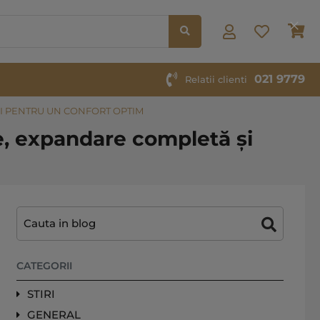
Co
Clos
Cook
Bar
021 9779
Relatii clienti
RI PENTRU UN CONFORT OPTIM
re, expandare completă și
CATEGORII
STIRI
GENERAL