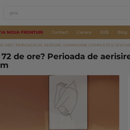
TIA NOUA FRONTURI
Contact
Cariere
B2B
Blog
 DE ORE? PERIOADA DE AERISIRE, EXPANDARE COMPLETĂ ȘI SFATU
 72 de ore? Perioada de aerisi
im