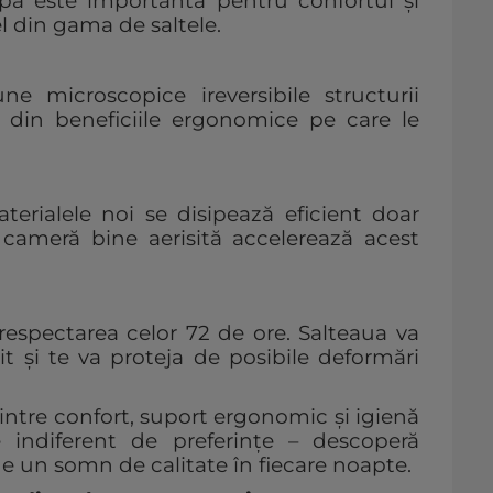
pă este importantă pentru confortul și
l din gama de saltele.
e microscopice ireversibile structurii
 din beneficiile ergonomice pe care le
aterialele noi se disipează eficient doar
cameră bine aerisită accelerează acest
respectarea celor 72 de ore. Salteaua va
tit și te va proteja de posibile deformări
intre confort, suport ergonomic și igienă
 indiferent de preferințe – descoperă
de un somn de calitate în fiecare noapte.