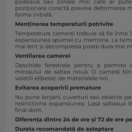
podeaua sau zonele moi care ar pute
poziționare corectă previne deformarea ma
forma inițială.
Menținerea temperaturii potrivite
Temperatura camerei trebuie să fie între 1
expansiunea spumei cu memorie. La tempe
mai lent și decompresia poate dura mai m
Ventilarea camerei
Deschide ferestrele pentru a permite ci
mirosului de saltea nouă. O cameră bine
volatili eliberați de materialele noi.
Evitarea acoperirii premature
Nu pune lenjerii, cuverturi sau obiecte pe
restricționa expansiunea. Lasă salteaua l
final dorit.
Diferența dintre 24 de ore și 72 de ore 
Durata recomandată de așteptare