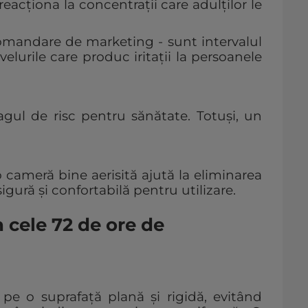
 reacționa la concentrații care adulților le
comandare de marketing - sunt intervalul
elurile care produc iritații la persoanele
gul de risc pentru sănătate. Totuși, un
o cameră bine aerisită ajută la eliminarea
igură și confortabilă pentru utilizare.
 cele 72 de ore de
e o suprafață plană și rigidă, evitând