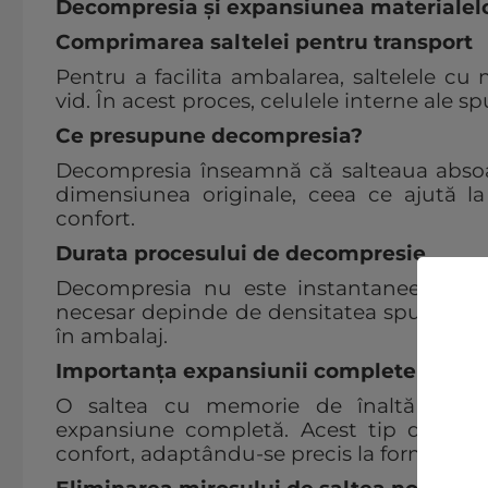
Decompresia și expansiunea materialel
Comprimarea saltelei pentru transport
Pentru a facilita ambalarea, saltelele c
vid. În acest proces, celulele interne ale s
Ce presupune decompresia?
Decompresia înseamnă că salteaua absoar
dimensiunea originale, ceea ce ajută la 
confort.
Durata procesului de decompresie
Decompresia nu este instantanee, putâ
necesar depinde de densitatea spumei, te
în ambalaj.
Importanța expansiunii complete
O saltea cu memorie de înaltă densi
expansiune completă. Acest tip de salte
confort, adaptându-se precis la forma cor