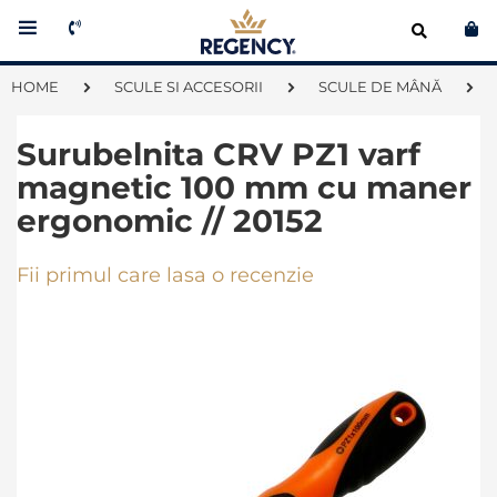
Co
HOME
SCULE SI ACCESORII
SCULE DE MÂNĂ
Surubelnita CRV PZ1 varf
magnetic 100 mm cu maner
ergonomic // 20152
Fii primul care lasa o recenzie
Skip
to
the
end
of
the
images
gallery