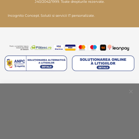
J40/2042/1999. Toate drepturile rezervate.
Incognito Concept.
Solutii si servicii IT personalizate.
Clo
Coo
Bar