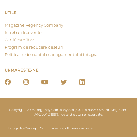
UTILE
Magazine Regency Company
Intrebari frecvente
Certificate TUV
Program de reducere deseuri
Politica in domeniul managementului integrat
URMARESTE-NE
Copyright 2026 Regency Company SRL, CUI RO11680026, Nr. Reg. Com.
J40/2042/1999. Toate drepturile rezervate.
Incognito Concept.
Solutii si servicii IT personalizate.