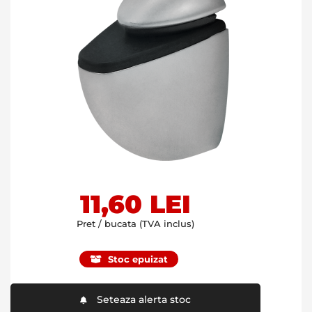
Skip
11,60 LEI
to
the
Pret / bucata (TVA inclus)
beginning
of
Stoc epuizat
the
images
gallery
Seteaza alerta stoc