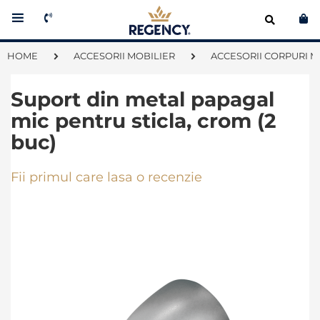
Co
HOME
ACCESORII MOBILIER
ACCESORII CORPURI M
Suport din metal papagal
mic pentru sticla, crom (2
buc)
Fii primul care lasa o recenzie
Skip
to
the
end
of
the
images
gallery