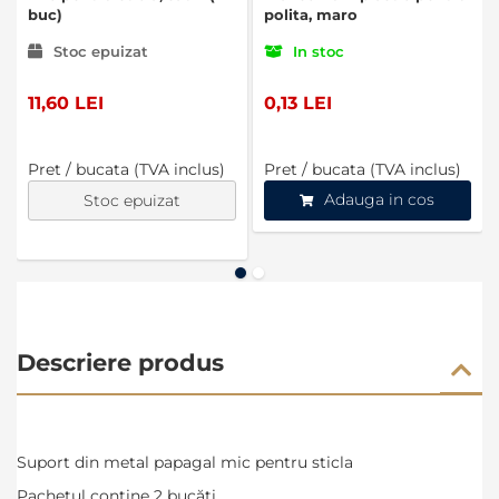
buc)
polita, maro
Stoc epuizat
In stoc
11,60 LEI
0,13 LEI
Pret / bucata (TVA inclus)
Pret / bucata (TVA inclus)
Adauga in cos
Stoc epuizat
Descriere produs
Suport din metal papagal mic pentru sticla
Pachetul conține 2 bucăți