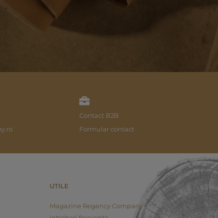
Contact B2B
y.ro
Formular contact
UTILE
Magazine Regency Company
Intrebari frecvente