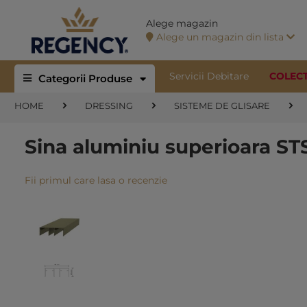
Alege magazin
Alege un magazin din lista
Servicii Debitare
COLEC
Categorii Produse
HOME
DRESSING
SISTEME DE GLISARE
Sina aluminiu superioara S
Fii primul care lasa o recenzie
Skip
to
the
end
of
the
images
gallery