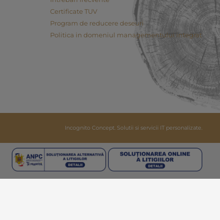
Certificate TUV
Program de reducere deseuri
Politica in domeniul managementului integrat
Incognito Concept.
Solutii si servicii IT personalizate.
Clos
Cook