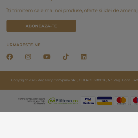
Îți trimitem cele mai noi produse, oferte și idei de amenaj
ABONEAZA-TE
URMARESTE-NE
Copyright 2026 Regency Company SRL, CUI RO11680026, Nr. Reg. Com. J40/20