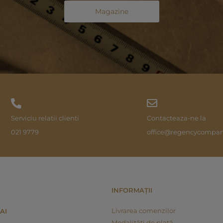
Magazine
Serviciu relatii clienti
Contacteaza-ne la
021 9779
office@regencycompan
INFORMAȚII
Livrarea comenzilor
AI
Modalități de plată