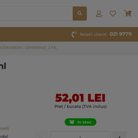
Co
021 9779
Relatii clienti
Y/SKM80AY, SAMPANIE, 3 ML
ml
52,01 LEI
Pret / bucata (TVA inclus)
In stoc
talii)
ardul