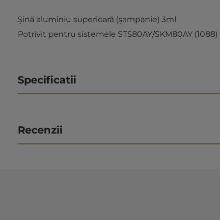
Șină aluminiu superioară (șampanie) 3ml
Potrivit pentru sistemele STS80AY/SKM80AY (1088) 
Specificatii
Recenzii