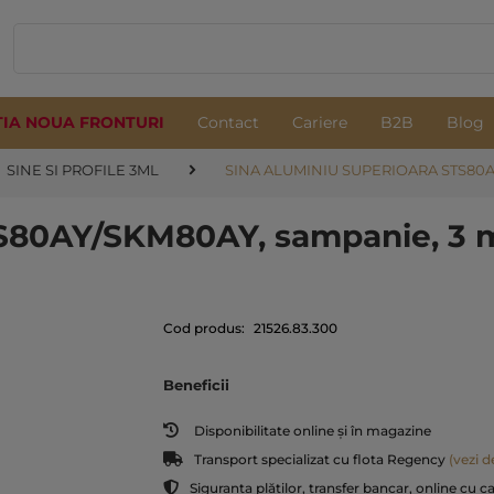
TIA NOUA FRONTURI
Contact
Cariere
B2B
Blog
SINE SI PROFILE 3ML
SINA ALUMINIU SUPERIOARA STS80A
TS80AY/SKM80AY, sampanie, 3 
Cod produs:
21526.83.300
Beneficii
Disponibilitate online și în magazine
Transport specializat cu flota Regency
(vezi de
Siguranța plăților, transfer bancar, online cu c