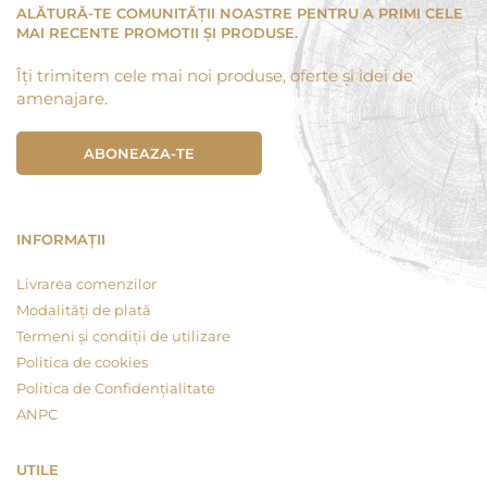
ALĂTURĂ-TE COMUNITĂȚII NOASTRE PENTRU A PRIMI CELE
MAI RECENTE PROMOTII ȘI PRODUSE.
Îți trimitem cele mai noi produse, oferte și idei de
amenajare.
ABONEAZA-TE
INFORMAȚII
Livrarea comenzilor
Modalități de plată
Termeni și condiții de utilizare
Politica de cookies
Politica de Confidențialitate
ANPC
UTILE