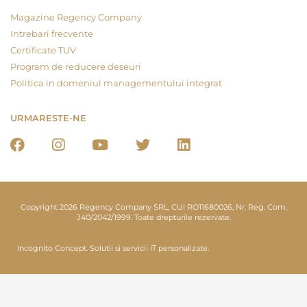
Magazine Regency Company
Intrebari frecvente
Certificate TUV
Program de reducere deseuri
Politica in domeniul managementului integrat
URMARESTE-NE
Copyright 2026 Regency Company SRL, CUI RO11680026, Nr. Reg. Com.
J40/2042/1999. Toate drepturile rezervate.
Incognito Concept.
Solutii si servicii IT personalizate.