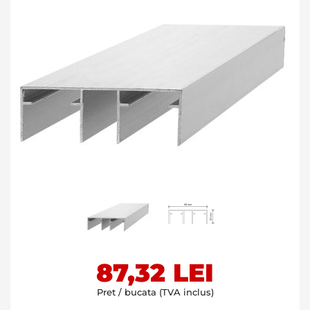
Skip
87,32 LEI
to
the
Pret / bucata (TVA inclus)
beginning