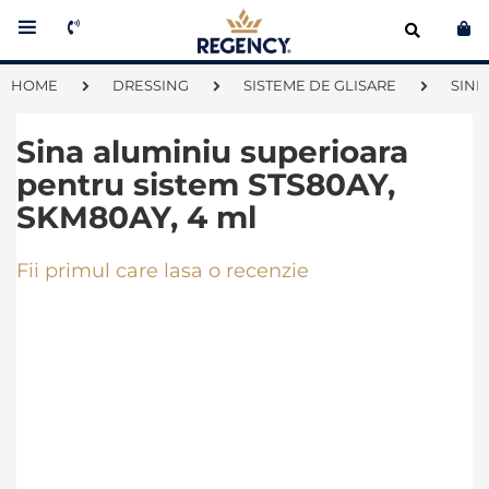
Co
HOME
DRESSING
SISTEME DE GLISARE
SINE
Sina aluminiu superioara
pentru sistem STS80AY,
SKM80AY, 4 ml
Fii primul care lasa o recenzie
Skip
to
the
end
of
the
images
gallery