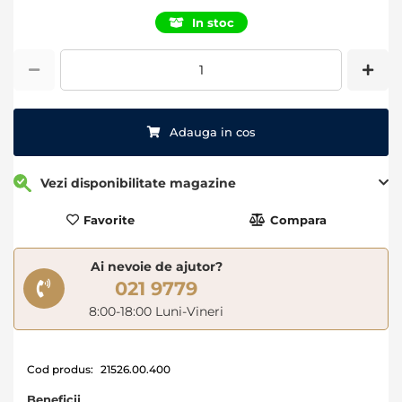
of
In stoc
the
images
gallery
Adauga in cos
Vezi disponibilitate magazine
Favorite
Compara
Ai nevoie de ajutor?
021 9779
8:00-18:00 Luni-Vineri
Cod produs:
21526.00.400
Beneficii