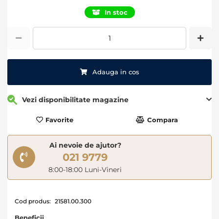
of
In stoc
the
images
gallery
Adauga in cos
Vezi disponibilitate magazine
Favorite
Compara
Ai nevoie de ajutor?
021 9779
8:00-18:00 Luni-Vineri
Cod produs:
21581.00.300
Beneficii