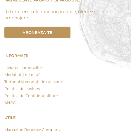
MAI RECENTE PROMOTII ȘI PRODUSE.
Îți trimitem cele mai noi produse, oferte și idei de
amenajare.
ABONEAZA-TE
INFORMAȚII
Livrarea comenzilor
Modalități de plată
Termeni și condiții de utilizare
Politica de cookies
Politica de Confidențialitate
ANPC
UTILE
Magazine Regency Company