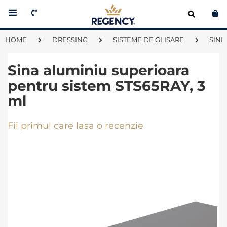
Co
HOME
DRESSING
SISTEME DE GLISARE
SINE
Sina aluminiu superioara
pentru sistem STS65RAY, 3
ml
Fii primul care lasa o recenzie
Skip
to
the
end
of
the
images
gallery