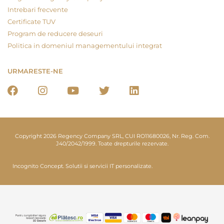
Intrebari frecvente
Certificate TUV
Program de reducere deseuri
Politica in domeniul managementului integrat
URMARESTE-NE
Copyright 2026 Regency Company SRL, CUI RO11680026, Nr. Reg. Com.
J40/2042/1999. Toate drepturile rezervate.
Incognito Concept.
Solutii si servicii IT personalizate.