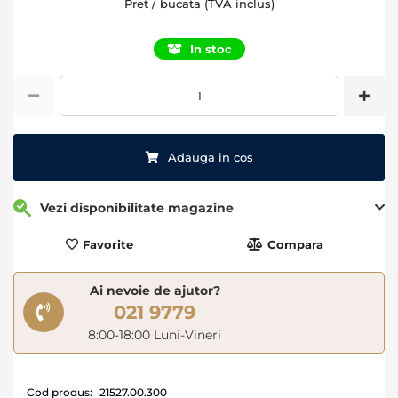
Pret / bucata (TVA inclus)
beginning
of
In stoc
the
images
gallery
Adauga in cos
Vezi disponibilitate magazine
Favorite
Compara
Ai nevoie de ajutor?
021 9779
8:00-18:00 Luni-Vineri
Cod produs:
21527.00.300