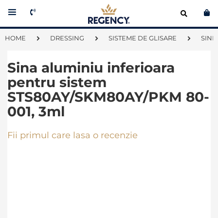
Co
HOME
DRESSING
SISTEME DE GLISARE
SINE
Sina aluminiu inferioara
pentru sistem
STS80AY/SKM80AY/PKM 80-
001, 3ml
Fii primul care lasa o recenzie
Skip
to
the
end
of
the
images