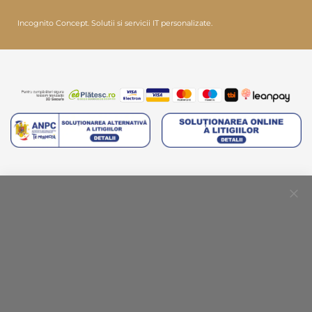
Incognito Concept.
Solutii si servicii IT personalizate.
Clo
Coo
Bar