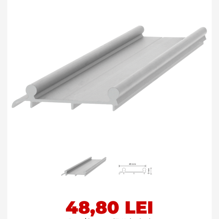
gallery
Skip
48,80 LEI
to
the