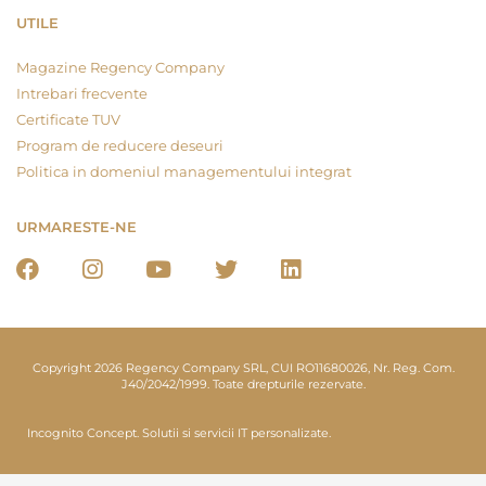
UTILE
Magazine Regency Company
Intrebari frecvente
Certificate TUV
Program de reducere deseuri
Politica in domeniul managementului integrat
URMARESTE-NE
Copyright 2026 Regency Company SRL, CUI RO11680026, Nr. Reg. Com.
J40/2042/1999. Toate drepturile rezervate.
Incognito Concept.
Solutii si servicii IT personalizate.