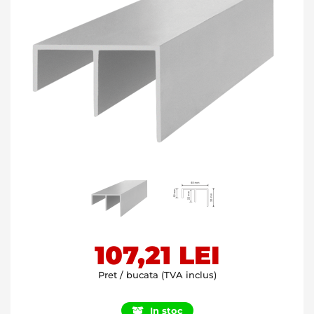
Skip
107,21 LEI
to
the
Pret / bucata (TVA inclus)
beginning
of
In stoc
the