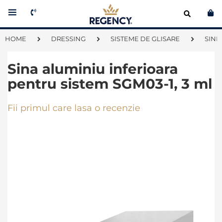
Co
HOME
DRESSING
SISTEME DE GLISARE
SINE
Sina aluminiu inferioara
pentru sistem SGM03-1, 3 ml
Fii primul care lasa o recenzie
Skip
to
the
end
of
the
images
gallery