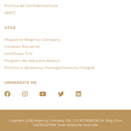
Politica de Confidențialitate
ANPC
UTILE
Magazine Regency Company
Intrebari frecvente
Certificate TUV
Program de reducere deseuri
Politica in domeniul managementului integrat
URMARESTE-NE
Copyright 2026 Regency Company SRL, CUI RO11680026, Nr. Reg. Com.
J40/2042/1999. Toate drepturile rezervate.