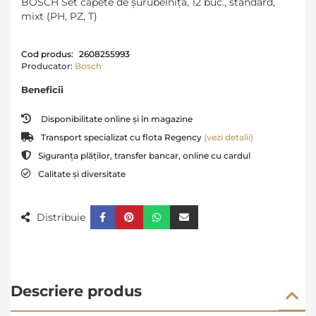
BOSCH Set capete de şurubelniţă, 12 buc., standard,
mixt (PH, PZ, T)
Cod produs:
2608255993
Producator:
Bosch
Beneficii
Disponibilitate online și în magazine
Transport specializat cu flota Regency
(vezi detalii)
Siguranța plăților, transfer bancar, online cu cardul
Calitate și diversitate
Distribuie
Descriere produs