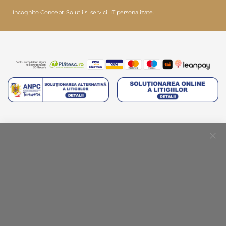
Incognito Concept.
Solutii si servicii IT personalizate.
Clo
Coo
Bar