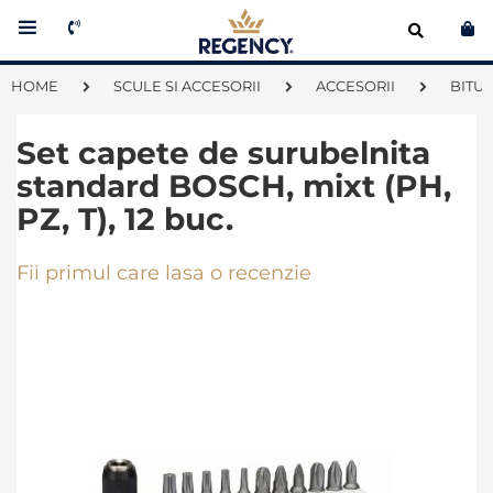
Co
HOME
SCULE SI ACCESORII
ACCESORII
BITU
Set capete de surubelnita
standard BOSCH, mixt (PH,
PZ, T), 12 buc.
Fii primul care lasa o recenzie
Skip
to
the
end
of
the
images
gallery