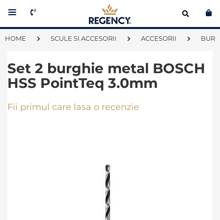
Co
HOME
SCULE SI ACCESORII
ACCESORII
BURG
Set 2 burghie metal BOSCH
HSS PointTeq 3.0mm
Fii primul care lasa o recenzie
Skip
to
the
end
of
the
images
gallery