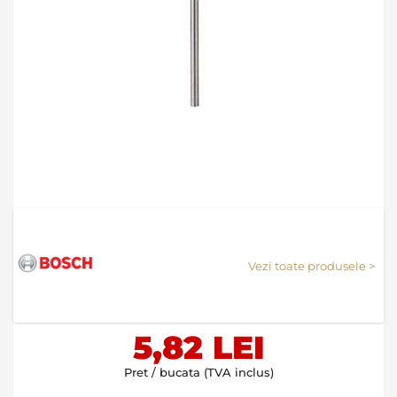
Skip
to
the
Vezi toate produsele >
beginning
of
the
images
5,82 LEI
gallery
Pret / bucata (TVA inclus)