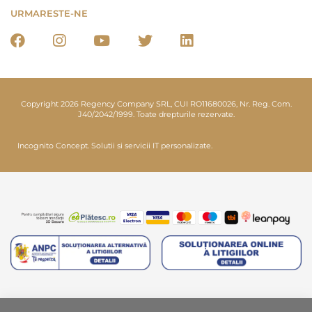
URMARESTE-NE
Copyright 2026 Regency Company SRL, CUI RO11680026, Nr. Reg. Com.
J40/2042/1999. Toate drepturile rezervate.
Incognito Concept.
Solutii si servicii IT personalizate.