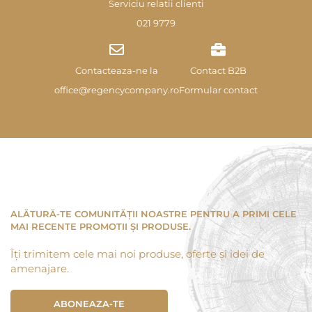
Serviciu relatii clienti
021 9779
Contacteaza-ne la
Contact B2B
office@regencycompany.ro
Formular contact
ALĂTURĂ-TE COMUNITĂȚII NOASTRE PENTRU A PRIMI CELE
MAI RECENTE PROMOTII ȘI PRODUSE.
Îți trimitem cele mai noi produse, oferte și idei de
amenajare.
ABONEAZA-TE