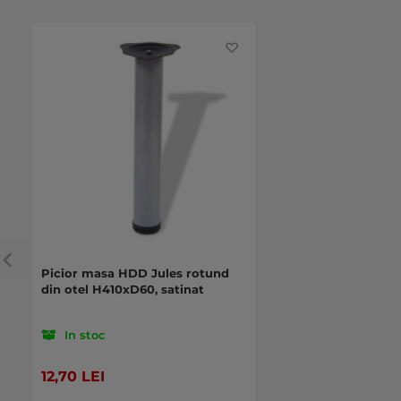
Favorite
Picior masa HDD Jules rotund
din otel H410xD60, satinat
In stoc
12,70 LEI