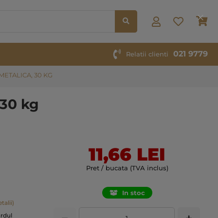
Co
Clos
Cook
Bar
021 9779
Relatii clienti
METALICA, 30 KG
 30 kg
11,66 LEI
Pret / bucata (TVA inclus)
In stoc
talii)
ardul