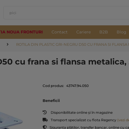
TIA NOUA FRONTURI
Contact
Cariere
B2B
Blog
ROTILA DIN PLASTIC GRI-NEGRU D50 CU FRANA SI FLANSA 
D50 cu frana si flansa metalica,
Cod produs:
43747.94.050
Beneficii
Disponibilitate online și în magazine
Transport specializat cu flota Regency
(vezi de
Siguranța plăților, transfer bancar, online cu c