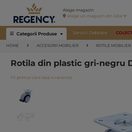
Alege magazin
Alege un magazin din lista
Servicii Debitare
COLEC
Categorii Produse
HOME
ACCESORII MOBILIER
ROTILE MOBILIER
Rotila din plastic gri-negru 
Fii primul care lasa o recenzie
Skip
to
the
end
of
the
images
gallery