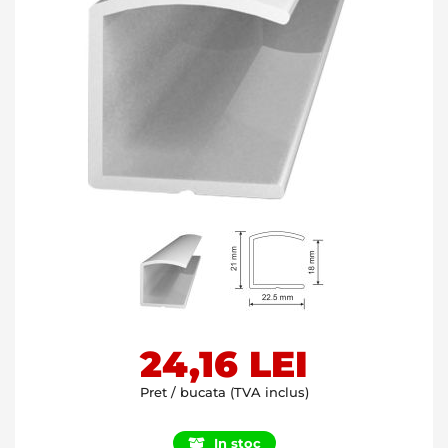
Skip
24,16 LEI
to
the
Pret / bucata (TVA inclus)
beginning
of
In stoc
the