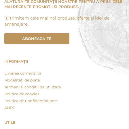
ALĂTURĂ-TE COMUNITĂȚII NOASTRE PENTRU A PRIMI CELE
MAI RECENTE PROMOTII ȘI PRODUSE.
Îți trimitem cele mai noi produse, oferte și idei de
amenajare.
ABONEAZA-TE
INFORMAȚII
Livrarea comenzilor
Modalități de plată
Termeni și condiții de utilizare
Politica de cookies
Politica de Confidențialitate
ANPC
UTILE