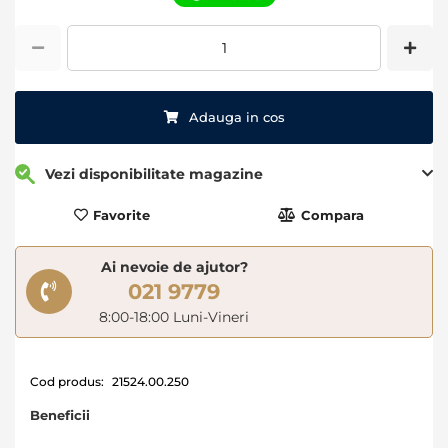
images
gallery
Adauga in cos
Vezi disponibilitate magazine
Favorite
Compara
Ai nevoie de ajutor?
021 9779
8:00-18:00 Luni-Vineri
Cod produs:
21524.00.250
Beneficii