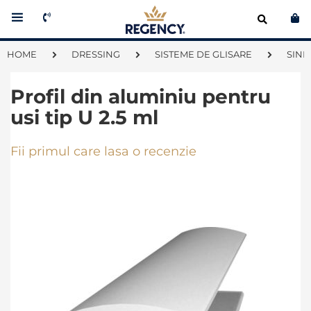
Co
HOME
DRESSING
SISTEME DE GLISARE
SINE
Profil din aluminiu pentru
usi tip U 2.5 ml
Fii primul care lasa o recenzie
Skip
to
the
end
of
the
images
gallery