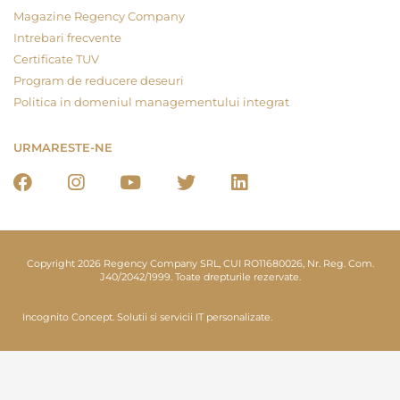
Magazine Regency Company
Intrebari frecvente
Certificate TUV
Program de reducere deseuri
Politica in domeniul managementului integrat
URMARESTE-NE
Copyright 2026 Regency Company SRL, CUI RO11680026, Nr. Reg. Com.
J40/2042/1999. Toate drepturile rezervate.
Incognito Concept.
Solutii si servicii IT personalizate.