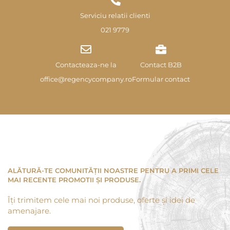
Serviciu relatii clienti
021 9779
Contacteaza-ne la
Contact B2B
office@regencycompany.ro
Formular contact
ALĂTURĂ-TE COMUNITĂȚII NOASTRE PENTRU A PRIMI CELE
MAI RECENTE PROMOTII ȘI PRODUSE.
Îți trimitem cele mai noi produse, oferte și idei de
amenajare.