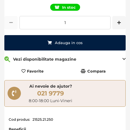
of
In stoc
the
images
gallery
Adauga in cos
Vezi disponibilitate magazine
Favorite
Compara
Ai nevoie de ajutor?
021 9779
8:00-18:00 Luni-Vineri
Cod produs:
21525.21.250
Beneficii