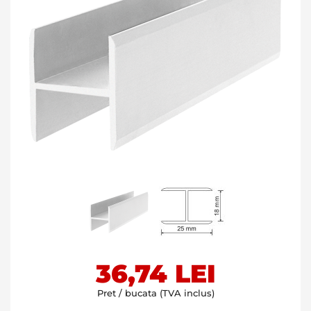
Skip
36,74 LEI
to
the
Pret / bucata (TVA inclus)
beginning