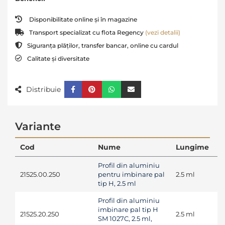
Disponibilitate online și în magazine
Transport specializat cu flota Regency
(vezi detalii)
Siguranța plăților, transfer bancar, online cu cardul
Calitate și diversitate
Distribuie
Variante
Cod
Nume
Lungime
Profil din aluminiu
21525.00.250
pentru imbinare pal
2.5 ml
tip H, 2.5 ml
Profil din aluminiu
imbinare pal tip H
21525.20.250
2.5 ml
SM 1027C, 2.5 ml,