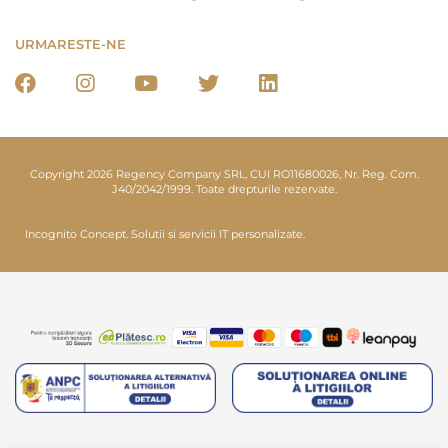
URMARESTE-NE
Copyright 2026 Regency Company SRL, CUI RO11680026, Nr. Reg. Com.
J40/2042/1999. Toate drepturile rezervate.
Incognito Concept.
Solutii si servicii IT personalizate.