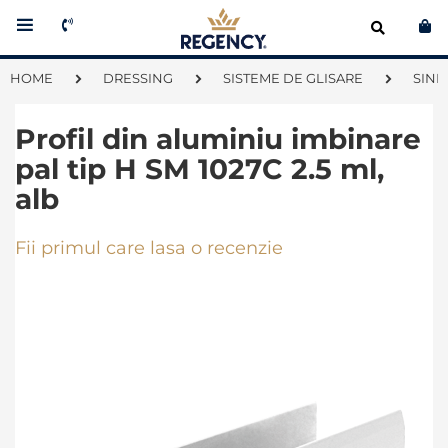
Co
HOME
DRESSING
SISTEME DE GLISARE
SINE
Profil din aluminiu imbinare
pal tip H SM 1027C 2.5 ml,
alb
Fii primul care lasa o recenzie
Skip
to
the
end
of
the
images
gallery