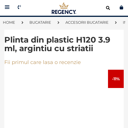
Co
HOME
BUCATARIE
ACCESORII BUCATARIE
IN
Plinta din plastic H120 3.9
ml, argintiu cu striatii
Fii primul care lasa o recenzie
Skip
to
-11%
the
end
of
the
images
gallery