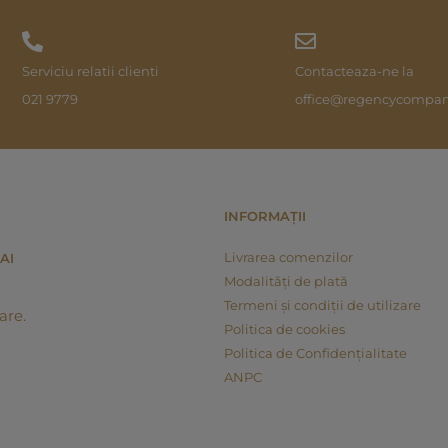
Serviciu relatii clienti
Contacteaza-ne la
021 9779
office@regencycompan
INFORMAȚII
Livrarea comenzilor
AI
Modalități de plată
Termeni și condiții de utilizare
are.
Politica de cookies
Politica de Confidențialitate
ANPC