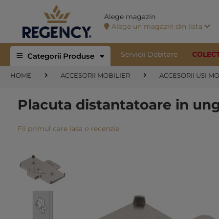
Alege magazin
Alege un magazin din lista
Servicii Debitare
COLEC
Categorii Produse
HOME
ACCESORII MOBILIER
ACCESORII USI M
Placuta distantatoare in u
Fii primul care lasa o recenzie
Skip
to
the
end
of
the
images
gallery