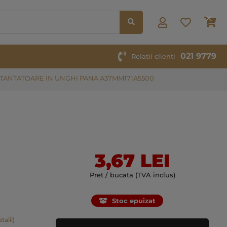
Co
Clos
Cook
Bar
021 9779
Relatii clienti
TANTATOARE IN UNGHI PANA A37MM171A5500
3,67 LEI
Pret / bucata (TVA inclus)
Stoc epuizat
talii)