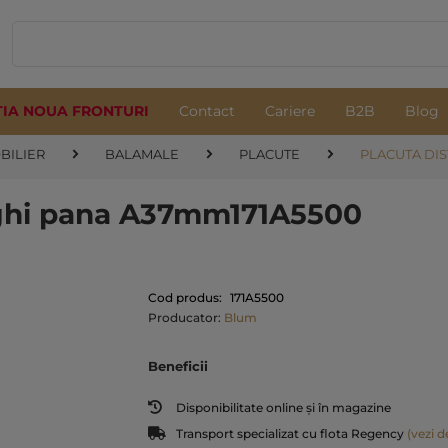
TIA NOUA FRONTURI
Contact
Cariere
B2B
Blog
OBILIER
BALAMALE
PLACUTE
PLACUTA DIS
nghi pana A37mm171A5500
Cod produs:
171A5500
Producator:
Blum
Beneficii
Disponibilitate online și în magazine
Transport specializat cu flota Regency
(vezi de