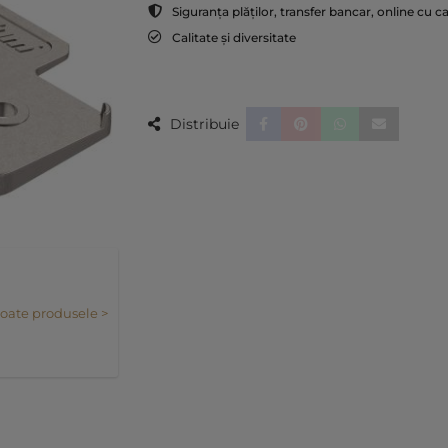
Siguranța plăților, transfer bancar, online cu c
Calitate și diversitate
Distribuie
toate produsele >