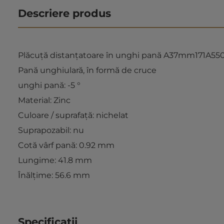
Descriere produs
Plăcuță distanțatoare în unghi pană A37mm171A550
Pană unghiulară, în formă de cruce
unghi pană: -5 °
Material: Zinc
Culoare / suprafaţă: nichelat
Suprapozabil: nu
Cotă vârf pană: 0.92 mm
Lungime: 41.8 mm
Înălţime: 56.6 mm
Specificatii