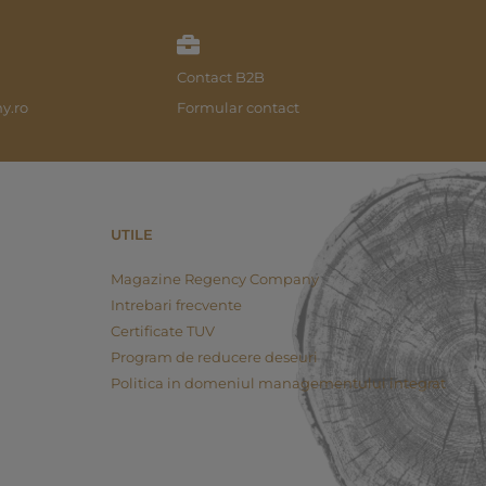
Contact B2B
y.ro
Formular contact
UTILE
Magazine Regency Company
Intrebari frecvente
Certificate TUV
Program de reducere deseuri
Politica in domeniul managementului integrat