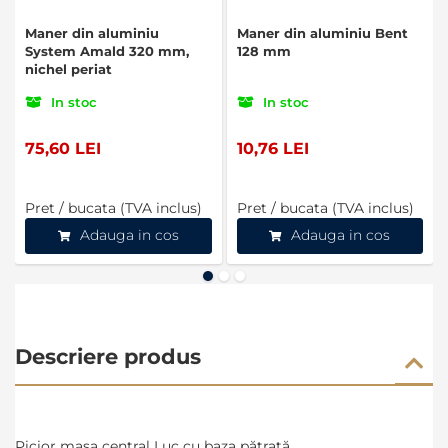
Maner din aluminiu
Maner din aluminiu Bent
System Amald 320 mm,
128 mm
nichel periat
In stoc
In stoc
75,60 LEI
10,76 LEI
Pret / bucata (TVA inclus)
Pret / bucata (TVA inclus)
Adauga in cos
Adauga in cos
Descriere produs
Picior masa central Luc cu baza pătrată