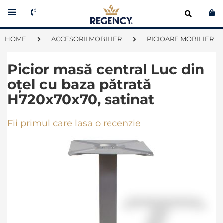
Co
HOME
ACCESORII MOBILIER
PICIOARE MOBILIER
Picior masă central Luc din
oțel cu baza pătrată
H720x70x70, satinat
Fii primul care lasa o recenzie
Skip
to
the
end
of
the
images
gallery