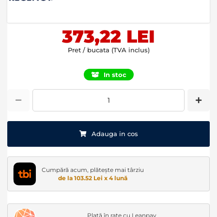
of
the
images
373,22 LEI
gallery
Pret / bucata (TVA inclus)
In stoc
Adauga in cos
Cumpără acum, plătește mai târziu
de la 103.52 Lei x 4 lună
Plată în rate cu Leanpay