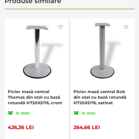
Produse similare
Favorite
Favo
Picior masă central
Picior masă central Rob
Thomas din oțel cu bază
din oțel cu bază rotundă
rotundă H720XD76, crom
H720XD76, satinat
In stoc
In stoc
426,36 LEI
264,66 LEI