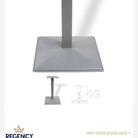
Skip
to
the
Vezi toate produsele >
beginning