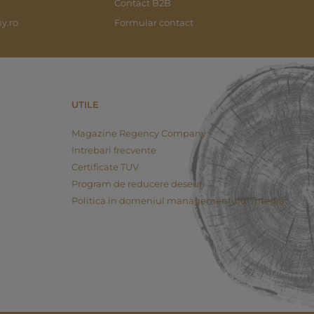
Contact B2B
y.ro
Formular contact
UTILE
Magazine Regency Company
Intrebari frecvente
Certificate TUV
Program de reducere deseuri
Politica in domeniul managementului integrat