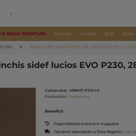
TIA NOUA FRONTURI
Contact
Cariere
B2B
Blog
OS UNI
PANOU MDF KASTAMONU BEJ INCHIS SIDEF LUCIOS EV
chis sidef lucios EVO P230, 2
Cod produs:
M18KST.P230.HL
Producator:
Kastamonu
Beneficii
Disponibilitate online și în magazine
Transport specializat cu flota Regency
(vezi de