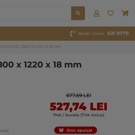
Co
021 9779
Relatii clienti
O P230, 2800 X 1220 X 18 MM
800 x 1220 x 18 mm
677,69 LEI
527,74 LEI
Pret / bucata (TVA inclus)
Stoc epuizat
talii)