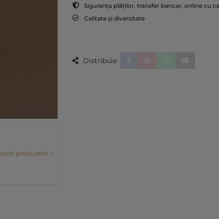
Siguranța plăților, transfer bancar, online cu c
Calitate și diversitate
Distribuie
toate produsele >