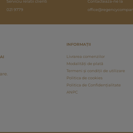
Serviciu relatii clienti
Contacteaza-ne la
021 9779
office@regencycompan
INFORMAȚII
Livrarea comenzilor
AI
Modalități de plată
Termeni și condiții de utilizare
are.
Politica de cookies
Politica de Confidențialitate
ANPC