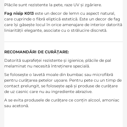
Plăcile sunt rezistente la pete, raze UV și zgâriere.
Fag nisip K013
este un decor de lemn cu aspect natural,
care cuprinde o fibră eliptică estetică. Este un decor de fag
care își găsește locul în orice amenajare de interior datorită
liniarității elegante, asociate cu o strălucire discretă.
RECOMANDĂRI DE CURĂȚARE:
Datorită suprafeței rezistente și igienice, plăcile de pal
melaminat nu necesită întreținere specială.
Se folosește o lavetă moale din bumbac sau microfibră
pentru curățarea petelor ușoare. Pentru pete cu un timp de
contact prelungit, se folosește apă și produse de curățare
de uz casnic care nu au ingrediente abrazive.
A se evita produsele de curățare ce conțin alcool, amoniac
sau acetonă.