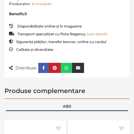
Producator:
Kronospan
Beneficii
Disponibilitate online și în magazine
Transport specializat cu flota Regency
(vezi detalii)
Siguranța plăților, transfer bancar, online cu cardul
Calitate și diversitate
Distribuie
Produse complementare
ABS
Favorite
Favo