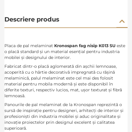
Descriere produs
Placa de pal melaminat
Kronospan fag nisip K013 SU
este
o placă standard și un material esenţial pentru industria
mobilei şi designului de interior.
Fabricat dintr-o placă aglomerată din aşchii lemnoase,
acoperită cu o hârtie decorativă impregnată cu răşină
melaminică, palul melaminat este cel mai des folosit
material pentru mobila modernă şi este disponibil în
diferite texturi, respectiv lucios, mat, uşor texturat şi fibră
lemnoasă.
Panourile de pal melaminat de la Kronospan reprezintă o
sursă de inspirație pentru designeri, arhitecți de interior și
profesioniști din industria mobilei și aduc originalitate și
inovație proiectelor prin designul excelent și calitatea
superioară.