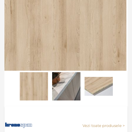
Skip
to
the
Vezi toate produsele >
beginning