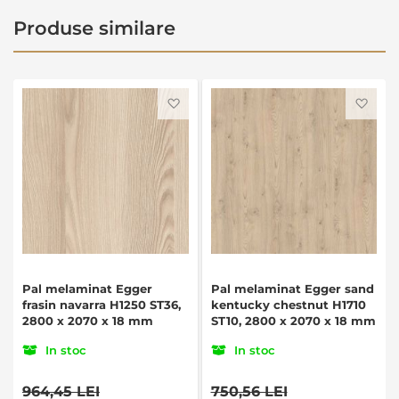
Produse similare
Favorite
Favo
Pal melaminat Egger
Pal melaminat Egger sand
frasin navarra H1250 ST36,
kentucky chestnut H1710
2800 x 2070 x 18 mm
ST10, 2800 x 2070 x 18 mm
In stoc
In stoc
964,45 LEI
750,56 LEI