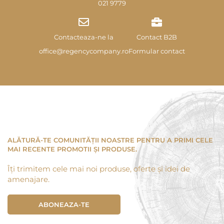
021 9779
Contacteaza-ne la
Contact B2B
office@regencycompany.ro
Formular contact
ALĂTURĂ-TE COMUNITĂȚII NOASTRE PENTRU A PRIMI CELE
MAI RECENTE PROMOTII ȘI PRODUSE.
Îți trimitem cele mai noi produse, oferte și idei de
amenajare.
ABONEAZA-TE