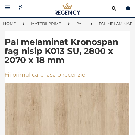
Co
HOME
MATERII PRIME
PAL
PAL MELAMINAT
Pal melaminat Kronospan
fag nisip K013 SU, 2800 x
2070 x 18 mm
Fii primul care lasa o recenzie
Skip
to
the
end
of
the
images
gallery