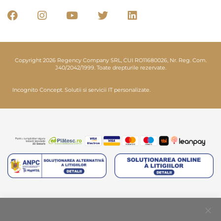
Copyright 2026 Regency Company SRL, CUI RO11680026, Nr. Reg. Com.
J40/2042/1999. Toate drepturile rezervate.
Incognito Concept.
Solutii si servicii IT personalizate.