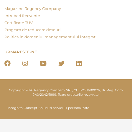
Magazine Regency Company
Intrebari frecvente
Certificate TUV
Program de reducere deseuri
Politica in domeniul managementului integrat
URMARESTE-NE
Copyright 2026 Regency Company SRL, CUI RO11680026, Nr. Reg. Com.
J40/2042/1999. Toate drepturile rezervate.
Incognito Concept.
Solutii si servicii IT personalizate.