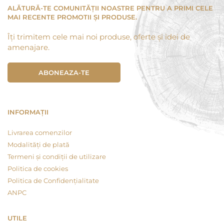
ALĂTURĂ-TE COMUNITĂȚII NOASTRE PENTRU A PRIMI CELE
MAI RECENTE PROMOTII ȘI PRODUSE.
Îți trimitem cele mai noi produse, oferte și idei de
amenajare.
ABONEAZA-TE
INFORMAȚII
Livrarea comenzilor
Modalități de plată
Termeni și condiții de utilizare
Politica de cookies
Politica de Confidențialitate
ANPC
UTILE