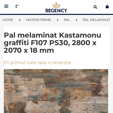
Co
HOME
MATERII PRIME
PAL
PAL MELAMINAT 
Pal melaminat Kastamonu
graffiti F107 PS30, 2800 x
2070 x 18 mm
Fii primul care lasa o recenzie
Skip
to
the
end
of
the
images
gallery