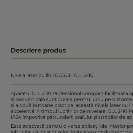
Descriere produs
Nivela laser cu linii BOSCH GLL 2-10
Aparatul GLL 2-10 Professional compact facilitează apli
şi cea verticală sunt ideale pentru lucru pe distanţ
şi a două butoane practice, această nivelă laser cu li
excelentă în timpul lucrărilor de nivelare. GLL 2-10 P
IP54 împotriva pătrunderii prafului şi stropilor de ap
Este adecvată pentru diverse aplicaţii de interior
rafturilor, uşilor şi prizelor, instalarea conductelor 