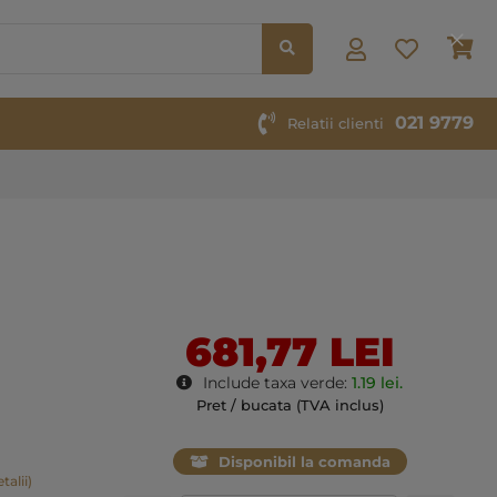
Co
Clos
Cook
Bar
021 9779
Relatii clienti
681,77 LEI
Include taxa verde:
1.19 lei.
Pret / bucata (TVA inclus)
Disponibil la comanda
talii)