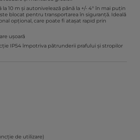
 la 10 m şi autonivelează până la +/- 4° în mai puţin
ste blocat pentru transportarea în siguranţă. Ideală
onal opţional, care poate fi ataşat rapid prin
are uşoară
cţie IP54 împotriva pătrunderii prafului şi stropilor
ncţie de utilizare)