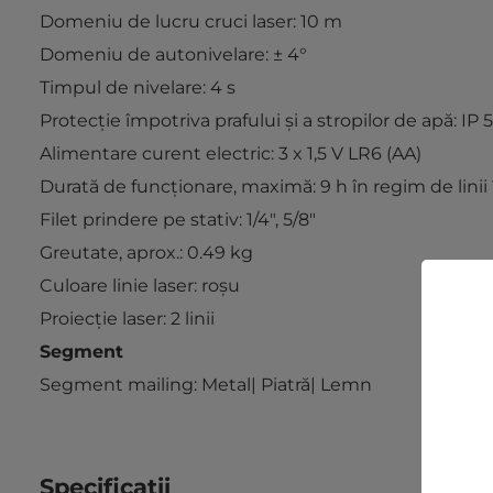
Domeniu de lucru cruci laser: 10 m
Domeniu de autonivelare: ± 4°
Timpul de nivelare: 4 s
Protecţie împotriva prafului şi a stropilor de apă: IP 
Alimentare curent electric: 3 x 1,5 V LR6 (AA)
Durată de funcţionare, maximă: 9 h în regim de linii î
Filet prindere pe stativ: 1/4", 5/8"
Greutate, aprox.: 0.49 kg
Culoare linie laser: roşu
Proiecţie laser: 2 linii
Segment
Segment mailing: Metal| Piatră| Lemn
Specificatii