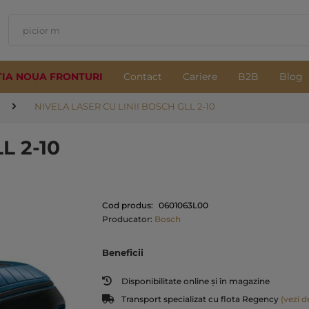
TIA NOUA FRONTURI
Contact
Cariere
B2B
Blog
NIVELA LASER CU LINII BOSCH GLL 2-10
LL 2-10
Cod produs:
0601063L00
Producator:
Bosch
Beneficii
Disponibilitate online și în magazine
Transport specializat cu flota Regency
(vezi de