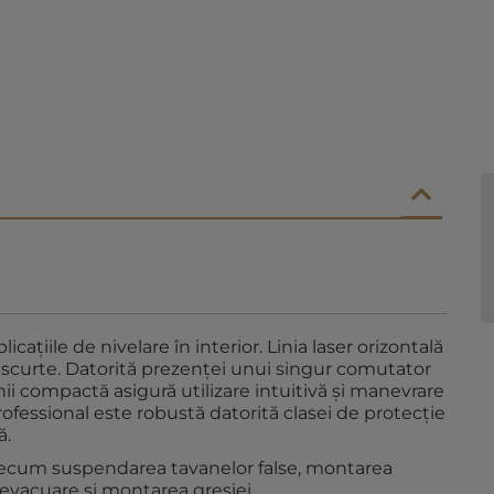
caţiile de nivelare în interior. Linia laser orizontală
e scurte. Datorită prezenţei unui singur comutator
nii compactă asigură utilizare intuitivă şi manevrare
rofessional este robustă datorită clasei de protecţie
ă.
 precum suspendarea tavanelor false, montarea
de evacuare şi montarea gresiei.