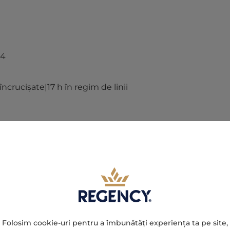
54
ncrucişate|17 h în regim de linii
Folosim cookie-uri pentru a îmbunătăți experiența ta pe site,