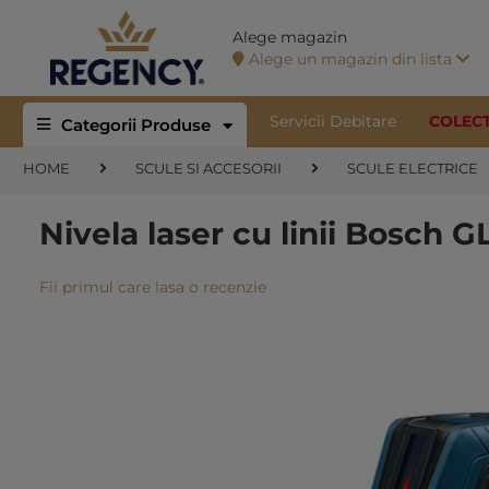
Alege magazin
Alege un magazin din lista
Servicii Debitare
COLEC
Categorii Produse
HOME
SCULE SI ACCESORII
SCULE ELECTRICE
Nivela laser cu linii Bosch G
Fii primul care lasa o recenzie
Skip
to
the
end
of
the
images
gallery