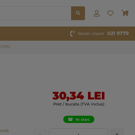
Co
021 9779
Relatii clienti
 LEMN
30,34 LEI
Pret / bucata (TVA inclus)
In stoc
talii)