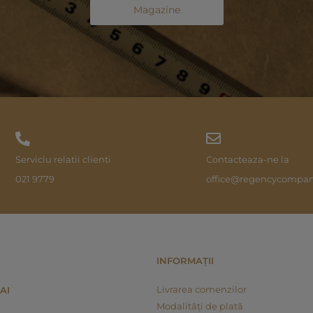
Magazine
Serviciu relatii clienti
Contacteaza-ne la
021 9779
office@regencycompan
INFORMAȚII
Livrarea comenzilor
AI
Modalități de plată