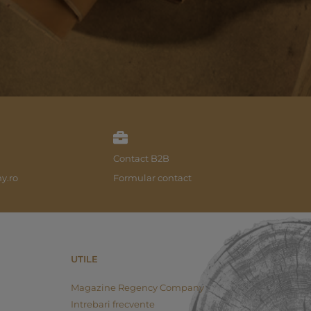
Contact B2B
y.ro
Formular contact
UTILE
Magazine Regency Company
Intrebari frecvente