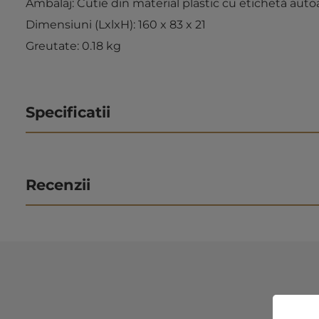
Ambalaj: Cutie din material plastic cu etichetă auto
Dimensiuni (LxlxH): 160 x 83 x 21
Greutate: 0.18 kg
Specificatii
Recenzii