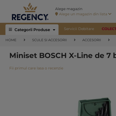
Alege magazin
Alege un magazin din lista
Servicii Debitare
COLEC
Categorii Produse
HOME
SCULE SI ACCESORII
ACCESORII
Miniset BOSCH X-Line de 7 
Fii primul care lasa o recenzie
Skip
to
the
end
of
the
images
gallery