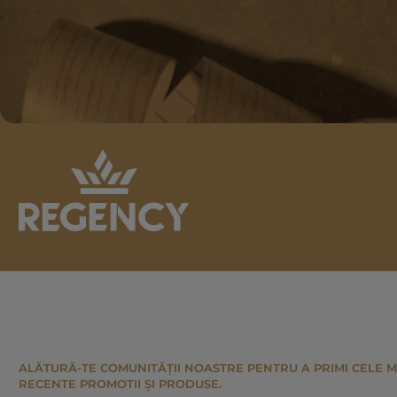
ALĂTURĂ-TE COMUNITĂȚII NOASTRE PENTRU A PRIMI CELE M
RECENTE PROMOTII ȘI PRODUSE.