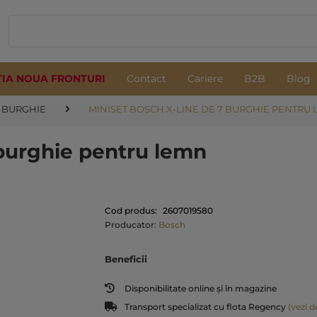
TIA NOUA FRONTURI
Contact
Cariere
B2B
Blog
BURGHIE
MINISET BOSCH X-LINE DE 7 BURGHIE PENTRU
burghie pentru lemn
Cod produs:
2607019580
Producator:
Bosch
Beneficii
Disponibilitate online și în magazine
Transport specializat cu flota Regency
(vezi de