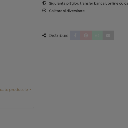
Siguranța plăților, transfer bancar, online cu c
Calitate și diversitate
Distribuie
toate produsele >