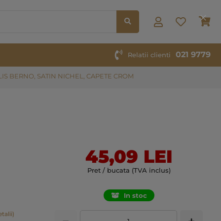
Co
Clos
Cook
Bar
021 9779
Relatii clienti
IS BERNO, SATIN NICHEL, CAPETE CROM
45,09 LEI
Pret / bucata (TVA inclus)
In stoc
talii)