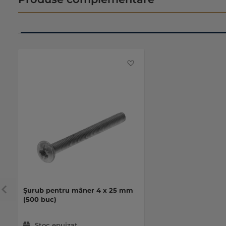
Favorite
Șurub pentru mâner 4 x 25 mm
(500 buc)
Stoc epuizat