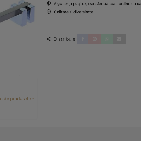
Siguranța plăților, transfer bancar, online cu c
Calitate și diversitate
Distribuie
toate produsele >