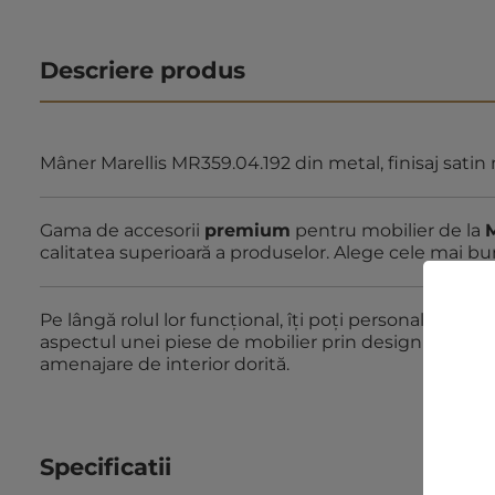
Descriere produs
Mâner Marellis MR359.04.192 din metal, finisaj sati
Gama de accesorii
premium
pentru mobilier de la
M
calitatea superioar
ă a produselor. Alege cele mai bun
Pe lângă rolul lor funcțional, îți poți personaliza lo
aspectul unei piese de mobilier prin designul rafinat ș
amenajare de interior dorită.
Specificatii