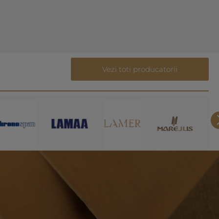
Vezi toti producatorii