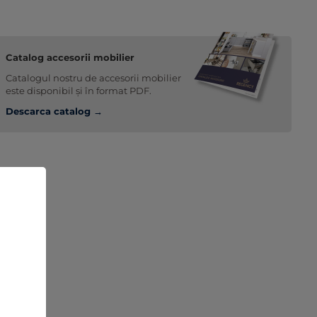
Catalog accesorii mobilier
Catalogul nostru de accesorii mobilier
este disponibil și în format PDF.
Descarca catalog →