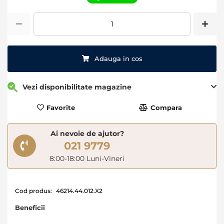
images
gallery
Adauga in cos
Vezi disponibilitate magazine
Favorite
Compara
Ai nevoie de ajutor?
021 9779
8:00-18:00 Luni-Vineri
Cod produs:
46214.44.012.X2
Beneficii