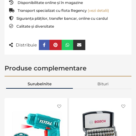
Disponibilitate online și în magazine
Transport specializat cu flota Regency
(vezi detalii)
Siguranța plăților, transfer bancar, online cu cardul
Calitate și diversitate
Distribuie
Produse complementare
Surubelnite
Bituri
Favorite
Favo