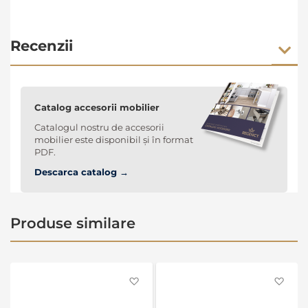
Recenzii
Catalog accesorii mobilier
Catalogul nostru de accesorii
mobilier este disponibil și în format
PDF.
Descarca catalog →
Produse similare
Favorite
Favo