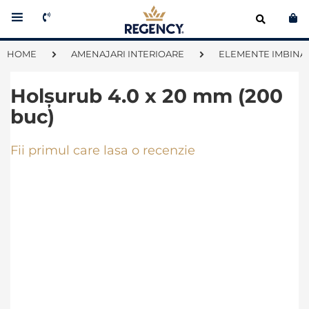
Co
HOME
AMENAJARI INTERIOARE
ELEMENTE IMBINAR
Holșurub 4.0 x 20 mm (200
buc)
Fii primul care lasa o recenzie
Skip
to
the
end
of
the
images
gallery