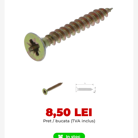
Skip
8,50 LEI
to
the
Pret / bucata (TVA inclus)
beginning
of
In stoc
the